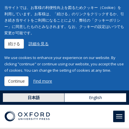
当サイトでは、お客様の利便性向上を図るためクッキー（Cookie）を
利用しています。お客様は、「続ける」のリンクをクリックするか、引
き続き当サイトをご利用になることにより、弊社の「クッキーポリシ
ー」に同意したものとみなされます。なお、クッキーの設定はいつでも
変更が可能です。
続ける
詳細を見る
We use cookies to enhance your experience on our website. By
clicking "continue" or continue using our website, you accept the use
of cookies. You can change the setting of cookies at any time.
Continue
Find more
日本語
English
Toggl
navig