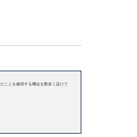
学んだことを練習する機会を数多く設けて
宿題の出題など学習管理もできる、学習者と