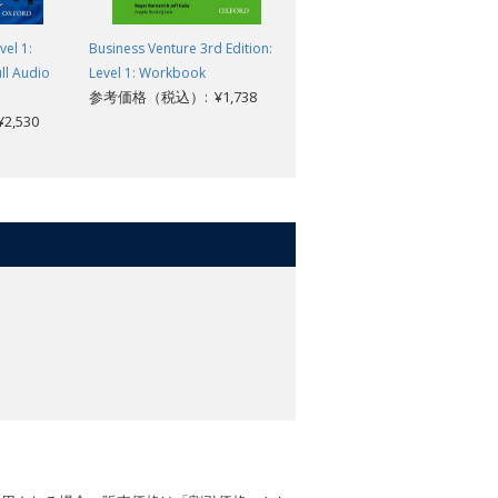
vel 1:
Business Venture 3rd Edition:
Business Result 2nd Edition:
ll Audio
Level 1: Workbook
Elementary: Class CD (1)
参考価格（税込）: ¥1,738
参考価格（税込）: ¥3,311
,530