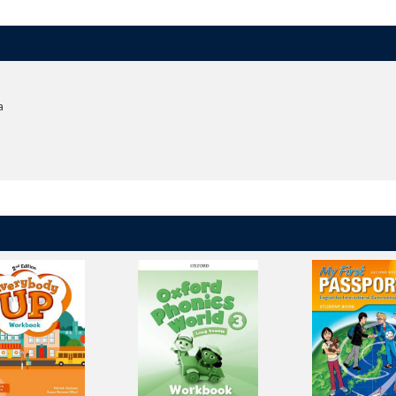
ew.pagetiger.com/lets-go-5e-brochure
a