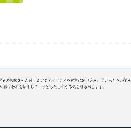
を与え学習者の興味を引き付けるアクティビティを豊富に盛り込み、子どもたちが
い補助教材を活用して、子どもたちのやる気を引き出します。
6）
「Online Practice」が付属。この補助教材は、家庭学習に役立ち、
ン・システムです。