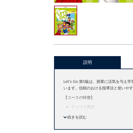
説明
Let's Go 第5版は、授業に活気
います。信頼のおける指導法と使いやす
【コースの特徴】
アメリカ英語
全8レベル（Let's Begin 1～レベル
続きを読む
ワークブックには、オンライン学習システム
教師の双方向から便利に使えるオンライ