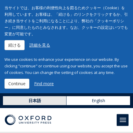
当サイトでは、お客様の利便性向上を図るためクッキー（Cookie）を
利用しています。お客様は、「続ける」のリンクをクリックするか、引
き続き当サイトをご利用になることにより、弊社の「クッキーポリシ
ー」に同意したものとみなされます。なお、クッキーの設定はいつでも
変更が可能です。
続ける
詳細を見る
We use cookies to enhance your experience on our website. By
clicking "continue" or continue using our website, you accept the use
of cookies. You can change the setting of cookies at any time.
Continue
Find more
日本語
English
Toggl
navig