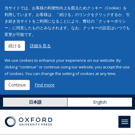
当サイトでは、お客様の利便性向上を図るためクッキー（Cookie）を
利用しています。お客様は、「続ける」のリンクをクリックするか、引
き続き当サイトをご利用になることにより、弊社の「クッキーポリシ
ー」に同意したものとみなされます。なお、クッキーの設定はいつでも
変更が可能です。
続ける
詳細を見る
We use cookies to enhance your experience on our website. By
clicking "continue" or continue using our website, you accept the use
of cookies. You can change the setting of cookies at any time.
Continue
Find more
日本語
English
Toggl
navig