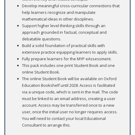
Develop meaningful cross-curricular connections that
help learners recognize and manipulate
mathematical ideas in other disciplines.
Support higher level thinking skills through an
approach grounded in factual, conceptual and
debatable questions.
Build a solid foundation of practical skills with
extensive practice equipping learners to apply skills.
Fully prepare learners for the MYP eAssessment.
This pack includes one print Student Book and one
online Student Book.
The online Student Book will be available on Oxford
Education Bookshelf until 2028. Access is facilitated
via a unique code, which is sent in the mail. The code
must be linked to an email address, creating a user
account. Access may be transferred once to a new
user, once the initial user no longer requires access.
You will need to contact your local Educational
Consultant to arrange this.