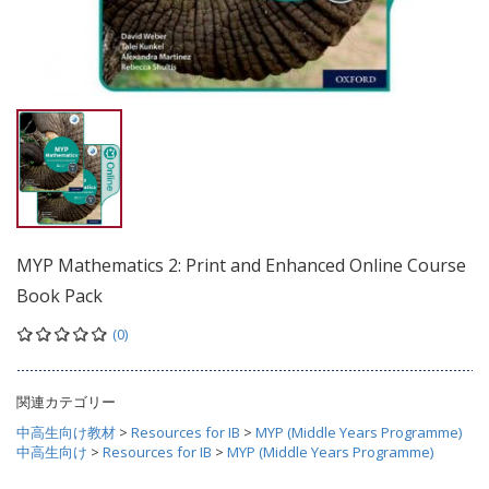
MYP Mathematics 2: Print and Enhanced Online Course
Book Pack
(0)
関連カテゴリー
中高生向け教材
>
Resources for IB
>
MYP (Middle Years Programme)
中高生向け
>
Resources for IB
>
MYP (Middle Years Programme)