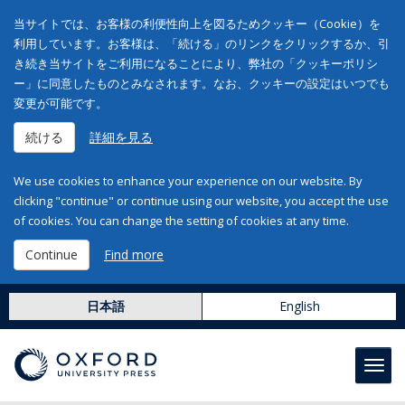
当サイトでは、お客様の利便性向上を図るためクッキー（Cookie）を
利用しています。お客様は、「続ける」のリンクをクリックするか、引
き続き当サイトをご利用になることにより、弊社の「クッキーポリシ
ー」に同意したものとみなされます。なお、クッキーの設定はいつでも
変更が可能です。
続ける
詳細を見る
We use cookies to enhance your experience on our website. By
clicking "continue" or continue using our website, you accept the use
of cookies. You can change the setting of cookies at any time.
Continue
Find more
日本語
English
Toggl
navig