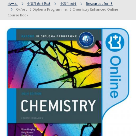
ホーム
中高生向け教材
中高生向け
Resources for IB
Oxford IB Diploma Programme: IB Chemistry Enhanced Online
Course Book