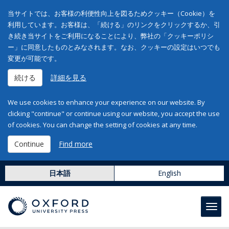
当サイトでは、お客様の利便性向上を図るためクッキー（Cookie）を
利用しています。お客様は、「続ける」のリンクをクリックするか、引
き続き当サイトをご利用になることにより、弊社の「クッキーポリシ
ー」に同意したものとみなされます。なお、クッキーの設定はいつでも
変更が可能です。
続ける
詳細を見る
We use cookies to enhance your experience on our website. By
clicking "continue" or continue using our website, you accept the use
of cookies. You can change the setting of cookies at any time.
Continue
Find more
日本語
English
Toggl
navig