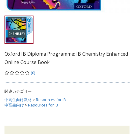
Oxford IB Diploma Programme: IB Chemistry Enhanced
Online Course Book
(0)
関連カテゴリー
中高生向け教材
>
Resources for IB
中高生向け
>
Resources for IB