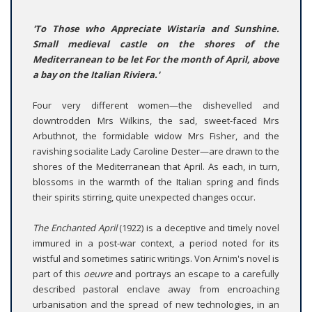
'To Those who Appreciate Wistaria and Sunshine.
Small medieval castle on the shores of the
Mediterranean to be let For the month of April, above
a bay on the Italian Riviera.'
Four very different women—the dishevelled and
downtrodden Mrs Wilkins, the sad, sweet-faced Mrs
Arbuthnot, the formidable widow Mrs Fisher, and the
ravishing socialite Lady Caroline Dester—are drawn to the
shores of the Mediterranean that April. As each, in turn,
blossoms in the warmth of the Italian spring and finds
their spirits stirring, quite unexpected changes occur.
The Enchanted April
(1922) is a deceptive and timely novel
immured in a post-war context, a period noted for its
wistful and sometimes satiric writings. Von Arnim's novel is
part of this
oeuvre
and portrays an escape to a carefully
described pastoral enclave away from encroaching
urbanisation and the spread of new technologies, in an