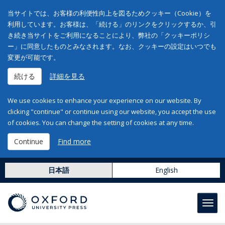
当サイトでは、お客様の利便性向上を図るためクッキー（Cookie）を
利用しています。お客様は、「続ける」のリンクをクリックするか、引
き続き当サイトをご利用になることにより、弊社の「クッキーポリシ
ー」に同意したものとみなされます。なお、クッキーの設定はいつでも
変更が可能です。
続ける
詳細を見る
We use cookies to enhance your experience on our website. By
clicking "continue" or continue using our website, you accept the use
of cookies. You can change the setting of cookies at any time.
Continue
Find more
日本語
English
Toggl
navig