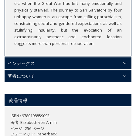
era when the Great War had left many emotionally and
physically starved. The journey to San Salvatore by four
unhappy women is an escape from stifling parochialism,
constraining social and gendered expectations as well as
stultifying insularity, but the evocation of an
extraordinarily aesthetic and 'enchanted' location
suggests more than personal recuperation.
インデックス
著者について
商品情報
ISBN : 9780198859093
著者:
Elizabeth von Arnim
ページ
256 ページ
フォーマット
Paperback