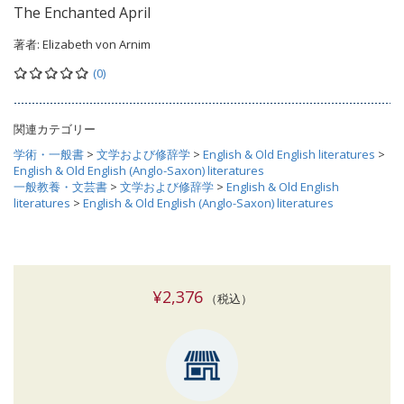
The Enchanted April
著者:
Elizabeth von Arnim
(0)
関連カテゴリー
学術・一般書
>
文学および修辞学
>
English & Old English literatures
>
English & Old English (Anglo-Saxon) literatures
一般教養・文芸書
>
文学および修辞学
>
English & Old English
literatures
>
English & Old English (Anglo-Saxon) literatures
¥2,376
（税込）