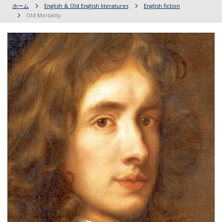
ホーム
English & Old English literatures
English fiction
Old Mortality