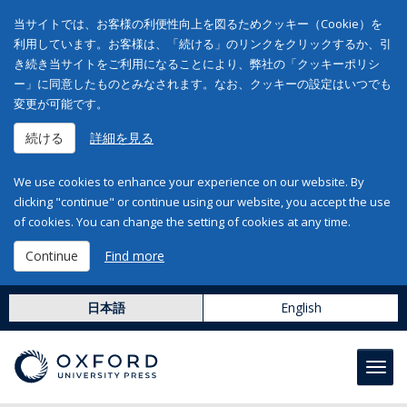
当サイトでは、お客様の利便性向上を図るためクッキー（Cookie）を
利用しています。お客様は、「続ける」のリンクをクリックするか、引
き続き当サイトをご利用になることにより、弊社の「クッキーポリシ
ー」に同意したものとみなされます。なお、クッキーの設定はいつでも
変更が可能です。
続ける
詳細を見る
We use cookies to enhance your experience on our website. By
clicking "continue" or continue using our website, you accept the use
of cookies. You can change the setting of cookies at any time.
Continue
Find more
日本語
English
Toggl
navig