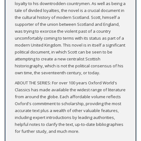
loyalty to his downtrodden countrymen. As well as being a
tale of divided loyalties, the novel is a crucial document in
the cultural history of modern Scotland. Scott, himself a
supporter of the union between Scotland and England,
was trying to exorcise the violent past of a country
uncomfortably coming to terms with its status as part of a
modern United Kingdom. This novel is in itself a significant
political document, in which Scott can be seen to be
attempting to create a new centralist Scottish
historiography, which is not the political consensus of his
own time, the seventeenth century, or today.
ABOUT THE SERIES: For over 100 years Oxford World's
Classics has made available the widest range of literature
from around the globe. Each affordable volume reflects
Oxford's commitment to scholarship, providing the most
accurate text plus a wealth of other valuable features,
including expert introductions by leading authorities,
helpful notes to clarify the text, up-to-date bibliographies
for further study, and much more.