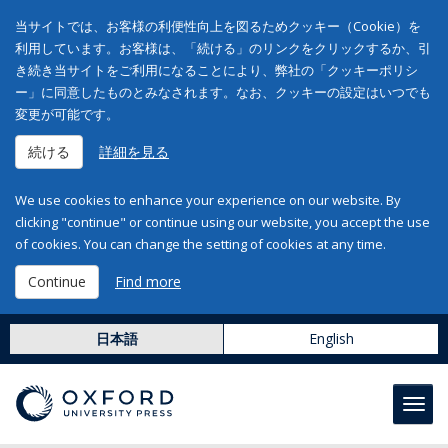
当サイトでは、お客様の利便性向上を図るためクッキー（Cookie）を
利用しています。お客様は、「続ける」のリンクをクリックするか、引
き続き当サイトをご利用になることにより、弊社の「クッキーポリシ
ー」に同意したものとみなされます。なお、クッキーの設定はいつでも
変更が可能です。
続ける
詳細を見る
We use cookies to enhance your experience on our website. By
clicking "continue" or continue using our website, you accept the use
of cookies. You can change the setting of cookies at any time.
Continue
Find more
日本語
English
Toggl
navig