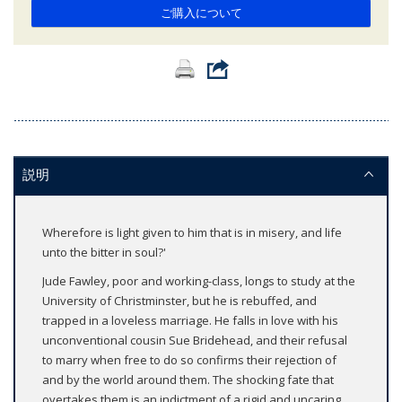
ご購入について
説明
Wherefore is light given to him that is in misery, and life
unto the bitter in soul?'
Jude Fawley, poor and working-class, longs to study at the
University of Christminster, but he is rebuffed, and
trapped in a loveless marriage. He falls in love with his
unconventional cousin Sue Bridehead, and their refusal
to marry when free to do so confirms their rejection of
and by the world around them. The shocking fate that
overtakes them is an indictment of a rigid and uncaring