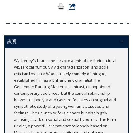
説明
Wycherley's four comedies are admired for their satirical
wit, farcical humour, vivid characterization, and social
criticism.Love in a Wood, a lively comedy of intrigue,
established him as a brilliant new dramatist.The
Gentleman Dancing-Master, in contrast, disappointed
contemporary audiences, but the central relationship
between Hippolyta and Gerrard features an original and
sympathetic study of a young woman's attitudes and
feelings. The Country Wife is a sharp but also highly
amusing attack on social and sexual hypocrisy. The Plain
Dealer, a powerful dramatic satire loosely based on
Moliere's Le Misanthrope, continues and enlarges