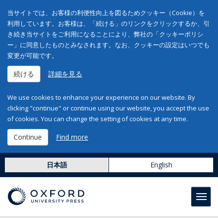
当サイトでは、お客様の利便性向上を図るためクッキー（Cookie）を
利用しています。お客様は、「続ける」のリンクをクリックするか、引
き続き当サイトをご利用になることにより、弊社の「クッキーポリシ
ー」に同意したものとみなされます。なお、クッキーの設定はいつでも
変更が可能です。
続ける
詳細を見る
We use cookies to enhance your experience on our website. By
clicking "continue" or continue using our website, you accept the use
of cookies. You can change the setting of cookies at any time.
Continue
Find more
日本語
English
Toggl
navig