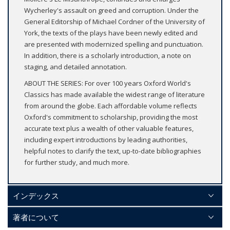
Wycherley's assault on greed and corruption. Under the
General Editorship of Michael Cordner of the University of
York, the texts of the plays have been newly edited and
are presented with modernized spelling and punctuation.
In addition, there is a scholarly introduction, a note on
staging, and detailed annotation.
ABOUT THE SERIES: For over 100 years Oxford World's
Classics has made available the widest range of literature
from around the globe. Each affordable volume reflects
Oxford's commitment to scholarship, providing the most
accurate text plus a wealth of other valuable features,
including expert introductions by leading authorities,
helpful notes to clarify the text, up-to-date bibliographies
for further study, and much more.
インデックス
著者について