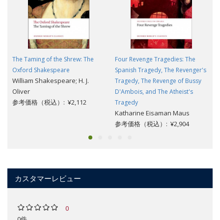
The Taming of the Shrew: The
Four Revenge Tragedies: The
Oxford Shakespeare
Spanish Tragedy, The Revenger's
William Shakespeare; H. J.
Tragedy, The Revenge of Bussy
Oliver
D'Ambois, and The Atheist's
参考価格（税込）: ¥2,112
Tragedy
Katharine Eisaman Maus
参考価格（税込）: ¥2,904
カスタマーレビュー
0
0件