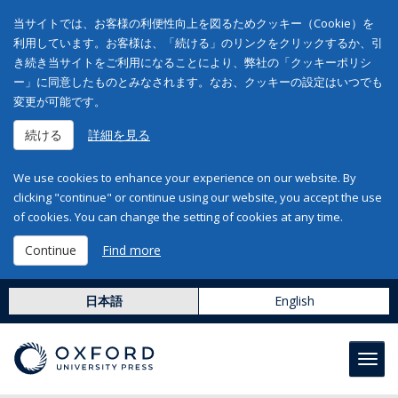
当サイトでは、お客様の利便性向上を図るためクッキー（Cookie）を
利用しています。お客様は、「続ける」のリンクをクリックするか、引
き続き当サイトをご利用になることにより、弊社の「クッキーポリシ
ー」に同意したものとみなされます。なお、クッキーの設定はいつでも
変更が可能です。
続ける
詳細を見る
We use cookies to enhance your experience on our website. By
clicking "continue" or continue using our website, you accept the use
of cookies. You can change the setting of cookies at any time.
Continue
Find more
日本語
English
Toggl
navig