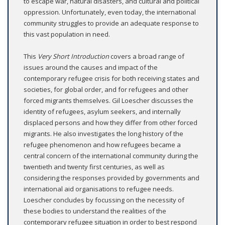
to escape war, natural disasters, and cultural and political
oppression. Unfortunately, even today, the international
community struggles to provide an adequate response to
this vast population in need.
This
Very Short Introduction
covers a broad range of
issues around the causes and impact of the
contemporary refugee crisis for both receiving states and
societies, for global order, and for refugees and other
forced migrants themselves. Gil Loescher discusses the
identity of refugees, asylum seekers, and internally
displaced persons and how they differ from other forced
migrants. He also investigates the long history of the
refugee phenomenon and how refugees became a
central concern of the international community during the
twentieth and twenty first centuries, as well as
considering the responses provided by governments and
international aid organisations to refugee needs.
Loescher concludes by focussing on the necessity of
these bodies to understand the realities of the
contemporary refugee situation in order to best respond