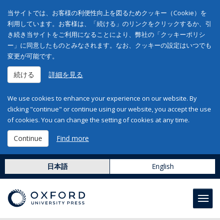
当サイトでは、お客様の利便性向上を図るためクッキー（Cookie）を
利用しています。お客様は、「続ける」のリンクをクリックするか、引
き続き当サイトをご利用になることにより、弊社の「クッキーポリシ
ー」に同意したものとみなされます。なお、クッキーの設定はいつでも
変更が可能です。
続ける
詳細を見る
We use cookies to enhance your experience on our website. By
clicking "continue" or continue using our website, you accept the use
of cookies. You can change the setting of cookies at any time.
Continue
Find more
日本語
English
Toggl
navig