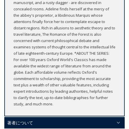
manuscript, and a rusty dagger - are discovered in
concealed rooms. Adeline finds herself at the mercy of
the abbey's proprietor, a libidinous Marquis whose
attentions finally force her to contemplate escape to
distant regions. Rich in allusions to aesthetic theory and to
travel literature, The Romance of the Forest is also
concerned with current philosophical debate and
examines systems of thought central to the intellectual life
of late eighteenth-century Europe. *ABOUT THE SERIES:
For over 100 years Oxford World's Classics has made
available the widest range of literature from around the
globe. Each affordable volume reflects Oxford's
commitment to scholarship, providing the most accurate
text plus a wealth of other valuable features, including
expert introductions by leading authorities, helpful notes
to clarify the text, up-to-date bibliographies for further
study, and much more.
著者について