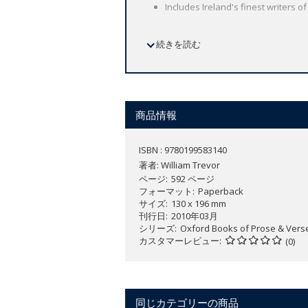
Includes Ireland's finest writers o
続きを読む
Ireland has long been a nation of story
Although Ireland may mourn the loss of t
anthology traces the development of the
James Joyce, and Liam O'Flaherty, and
商品情報
ISBN : 9780199583140
著者:
William Trevor
ページ
592 ページ
フォーマット
Paperback
サイズ
130 x 196 mm
刊行日
2010年03月
シリーズ
Oxford Books of Prose & Vers
カスタマーレビュー
(0)
同じカテゴリーの商品