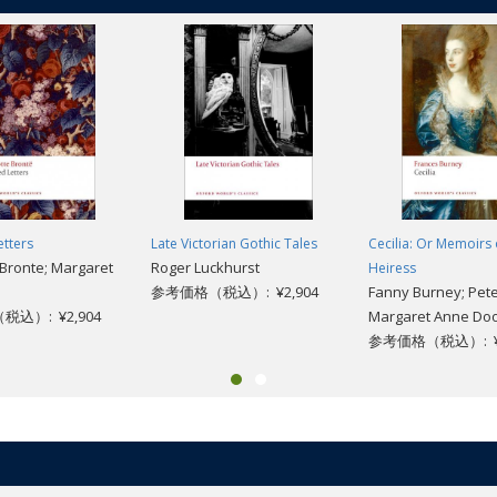
etters
Late Victorian Gothic Tales
Cecilia: Or Memoirs 
 Bronte; Margaret
Roger Luckhurst
Heiress
参考価格（税込）: ¥2,904
Fanny Burney; Pete
込）: ¥2,904
Margaret Anne Do
参考価格（税込）: ¥4