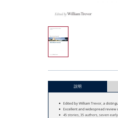
説明
Edited by William Trevor, a disting
Excellent and widespread review
45 stories, 35 authors, seven early