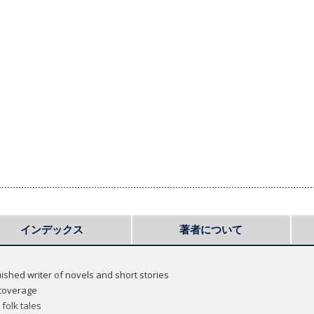
インデックス
著者について
uished writer of novels and short stories
 coverage
 folk tales