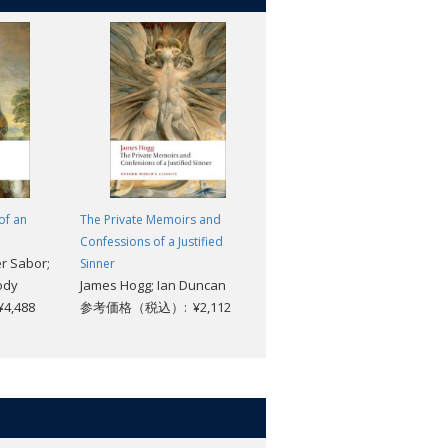
of an
The Private Memoirs and
The Island of Doctor Moreau
H. G. Wells; Darryl Jones
Confessions of a Justified
r Sabor;
参考価格（税込）: ¥2,112
Sinner
ody
James Hogg; Ian Duncan
,488
参考価格（税込）: ¥2,112