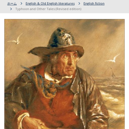
ホーム
English & Old English literatures
English fiction
Typhoon and Other Tales (Revised edition)