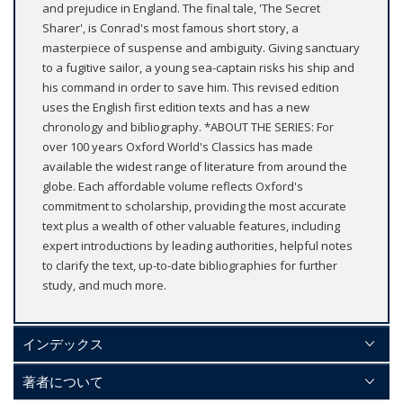
and prejudice in England. The final tale, 'The Secret
Sharer', is Conrad's most famous short story, a
masterpiece of suspense and ambiguity. Giving sanctuary
to a fugitive sailor, a young sea-captain risks his ship and
his command in order to save him. This revised edition
uses the English first edition texts and has a new
chronology and bibliography. *ABOUT THE SERIES: For
over 100 years Oxford World's Classics has made
available the widest range of literature from around the
globe. Each affordable volume reflects Oxford's
commitment to scholarship, providing the most accurate
text plus a wealth of other valuable features, including
expert introductions by leading authorities, helpful notes
to clarify the text, up-to-date bibliographies for further
study, and much more.
インデックス
著者について