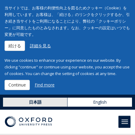
当サイトでは、お客様の利便性向上を図るためクッキー（Cookie）を
利用しています。お客様は、「続ける」のリンクをクリックするか、引
き続き当サイトをご利用になることにより、弊社の「クッキーポリシ
ー」に同意したものとみなされます。なお、クッキーの設定はいつでも
変更が可能です。
続ける
詳細を見る
We use cookies to enhance your experience on our website. By
clicking "continue" or continue using our website, you accept the use
of cookies. You can change the setting of cookies at any time.
Continue
Find more
日本語
English
Toggl
navig