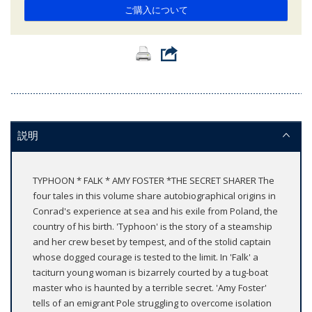
ご購入について
説明
TYPHOON * FALK * AMY FOSTER *THE SECRET SHARER The
four tales in this volume share autobiographical origins in
Conrad's experience at sea and his exile from Poland, the
country of his birth. 'Typhoon' is the story of a steamship
and her crew beset by tempest, and of the stolid captain
whose dogged courage is tested to the limit. In 'Falk' a
taciturn young woman is bizarrely courted by a tug-boat
master who is haunted by a terrible secret. 'Amy Foster'
tells of an emigrant Pole struggling to overcome isolation