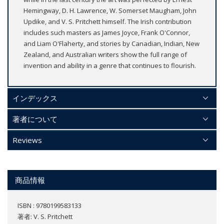
Hemingway, D. H. Lawrence, W. Somerset Maugham, John
Updike, and V. S. Pritchett himself. The Irish contribution
includes such masters as James Joyce, Frank O'Connor,
and Liam O'Flaherty, and stories by Canadian, Indian, New
Zealand, and Australian writers show the full range of
invention and ability in a genre that continues to flourish.
インデックス
著者について
Reviews
商品情報
ISBN : 9780199583133
著者:
V. S. Pritchett