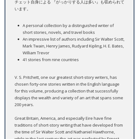
チェット自身による 『がっかりする人は多い』も収められて
います。
A personal collection by a distinguished writer of
short stories, novels, and travel books
An impressive list of authors including Sir Walter Scott,
Mark Twain, Henry James, Rudyard Kipling, H. E. Bates,
William Trevor
41 stories from nine countries
V. S. Pritchett, one our greatest short-story writers, has
chosen forty-one stories written in the English language
for this volume, producing a collection that successfully
displays the wealth and variety of an art that spans some
200 years.
Great Britain, America, and especially Eire have fine
traditions of short-story writing that have developed from
the time of Sir Walter Scott and Nathaniel Hawthorne,
while in the last century the art was perfected by Ernest