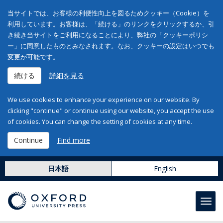
当サイトでは、お客様の利便性向上を図るためクッキー（Cookie）を
利用しています。お客様は、「続ける」のリンクをクリックするか、引
き続き当サイトをご利用になることにより、弊社の「クッキーポリシ
ー」に同意したものとみなされます。なお、クッキーの設定はいつでも
変更が可能です。
続ける
詳細を見る
We use cookies to enhance your experience on our website. By
clicking "continue" or continue using our website, you accept the use
of cookies. You can change the setting of cookies at any time.
Continue
Find more
日本語
English
Toggl
navig