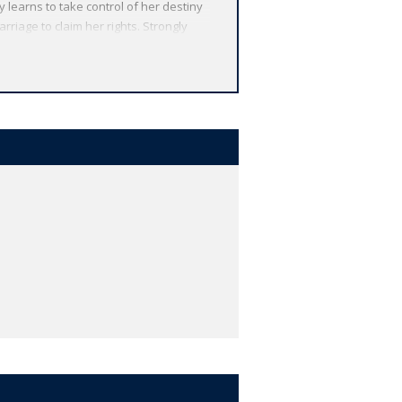
 learns to take control of her destiny
riage to claim her rights. Strongly
nch Revolution and the social upheavals
ge of literature from around the globe.
lth of other valuable features,
for further study, and much more.