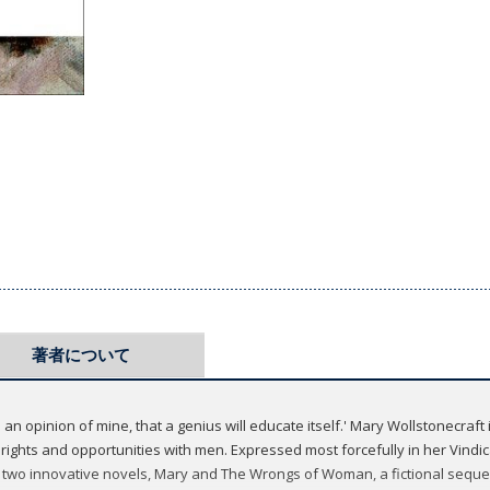
著者について
trate an opinion of mine, that a genius will educate itself.' Mary Wollstonecra
rights and opportunities with men. Expressed most forcefully in her Vindic
r two innovative novels, Mary and The Wrongs of Woman, a fictional sequel 