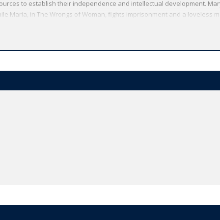
ources to establish their independence and intellectual development. Mary
ile Maria, in The Wrongs of Woman, fights imprisonment and a loveless mar
ly complement Wollstonecraft's non-fictional writing, inspired by the Fre
over 100 years Oxford World's Classics has made available the widest ran
's commitment to scholarship, providing the most accurate text plus a wea
ng authorities, helpful notes to clarify the text, up-to-date bibliographies 