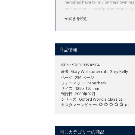
heroines have to rely on their own res
and become a social philanthropist, wh
autobiographical, both novels powerful
続きを読む
that followed. *ABOUT THE SERIES: For 
Each affordable volume reflects Oxford
including expert introductions by leadi
商品情報
ISBN : 9780199538904
著者:
Mary Wollstonecraft; Gary Kelly
ページ
256 ページ
フォーマット
Paperback
サイズ
129 x 195 mm
刊行日
2009年02月
シリーズ
Oxford World's Classics
カスタマーレビュー
(0)
同じカテゴリーの商品