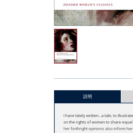
説明
I have lately written...a tale, to illus
on the rights of women to share equal 
her forthright opinions also inform he