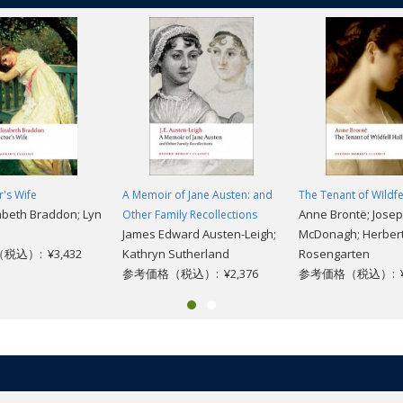
's Wife
A Memoir of Jane Austen: and
The Tenant of Wildfel
abeth Braddon; Lyn
Anne Brontë; Jose
Other Family Recollections
James Edward Austen-Leigh;
McDonagh; Herber
込）: ¥3,432
Kathryn Sutherland
Rosengarten
参考価格（税込）: ¥2,376
参考価格（税込）: ¥2