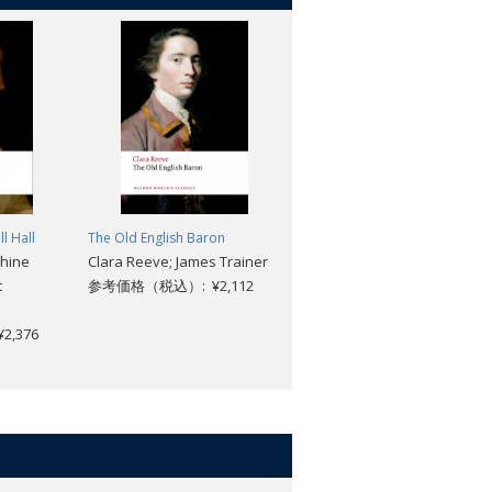
l Hall
The Old English Baron
J.R.R. Tolkien: A Very Short
phine
Clara Reeve; James Trainer
Introduction [#757]
t
参考価格（税込）: ¥2,112
Matthew Townend
参考価格（税込）: ¥1,969
,376