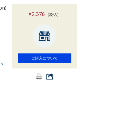
索
on)
¥2,376
（税込）
ご購入について
sh