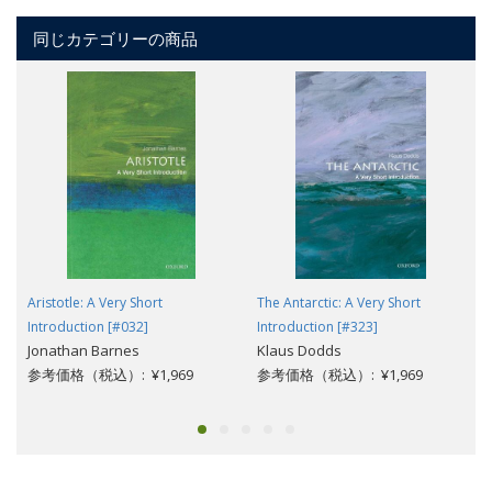
同じカテゴリーの商品
Aristotle: A Very Short
The Antarctic: A Very Short
Introduction [#032]
Introduction [#323]
Jonathan Barnes
Klaus Dodds
参考価格（税込）: ¥1,969
参考価格（税込）: ¥1,969