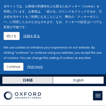
当サイトでは、お客様の利便性向上を図るためクッキー（Cookie）を
利用しています。お客様は、「続ける」のリンクをクリックするか、引
き続き当サイトをご利用になることにより、弊社の「クッキーポリシ
ー」に同意したものとみなされます。なお、クッキーの設定はいつでも
変更が可能です。
続ける
詳細を見る
We use cookies to enhance your experience on our website. By
clicking "continue" or continue using our website, you accept the use
of cookies. You can change the setting of cookies at any time.
Continue
Find more
日本語
English
Toggl
navig