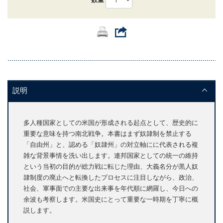
説明
多人種国家としての米国が形成される起点として、歴史的に
重要な意味を持つ南北戦争。本書はまず奴隷制を禁止する
「自由州」と、認める「奴隷州」の対立軸にに代表される複
雑な背景事情を洗い出します。連邦国家としての統一の維持
という当初の目的が総力戦に転じた理由、大義名分が黒人奴
隷制度の廃止へと転換したプロセスに注目しながら、政治、
社会、軍事面での主要な出来事を年代順に網羅し、今日への
余波も考察します。米国史にとって重要な一時期を丁寧に概
説します。