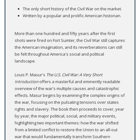
The only short history of the Civil War on the market.
Written by a popular and prolific American historian.
More than one hundred and fifty years after the first
shots were fired on Fort Sumter, the Civil War still captures
the American imagination, and its reverberations can still
be felt throughout America's social and political
landscape.
Louis P. Masur's
The U.S. Civil War: A Very Short
Introduction
offers a masterful and eminently readable
overview of the war's multiple causes and catastrophic
effects. Masur begins by examining the complex origins of
the war, focusing on the pulsating tensions over states
rights and slavery. The book then proceeds to cover, year
by year, the major political, social, and military events,
highlighting two important themes: how the war shifted
from a limited conflict to restore the Union to an all-out
war that would fundamentally transform Southern