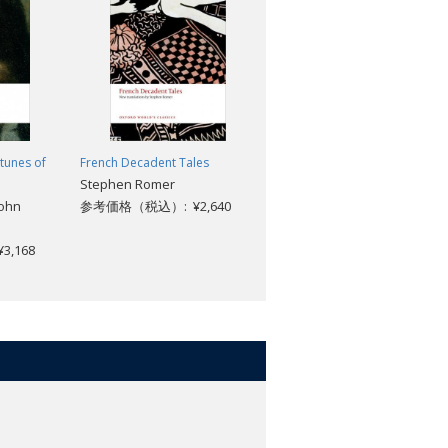
rtunes of
French Decadent Tales
The Red and the Black: A
Stephen Romer
Chronicle of the Nineteenth
John
参考価格（税込）: ¥2,640
Century
Stendhal; Catherine Slater
,168
参考価格（税込）: ¥3,168