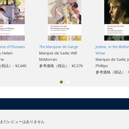
est of Plassans
The Marquise de Gange
Justine, or the Misfo
a; Helen
Marquis de Sade; Will
Virtue
ine
McMorran
Marquis de Sade; 
込）: ¥2,640
参考価格（税込）: ¥2,376
Phillips
参考価格（税込）: ¥3
まだレビューはありません