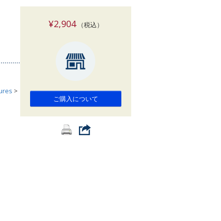
索
¥2,904
（税込）
tures
>
ご購入について