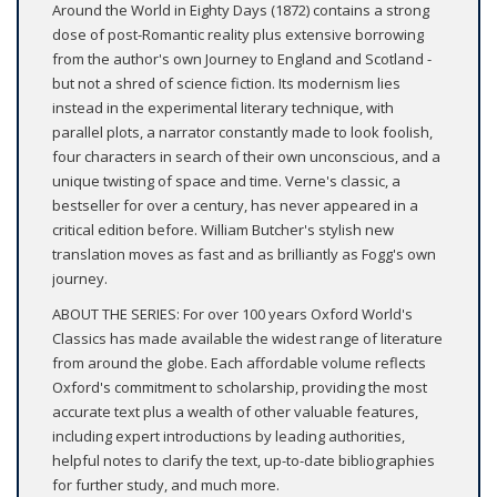
Around the World in Eighty Days (1872) contains a strong
dose of post-Romantic reality plus extensive borrowing
from the author's own Journey to England and Scotland -
but not a shred of science fiction. Its modernism lies
instead in the experimental literary technique, with
parallel plots, a narrator constantly made to look foolish,
four characters in search of their own unconscious, and a
unique twisting of space and time. Verne's classic, a
bestseller for over a century, has never appeared in a
critical edition before. William Butcher's stylish new
translation moves as fast and as brilliantly as Fogg's own
journey.
ABOUT THE SERIES: For over 100 years Oxford World's
Classics has made available the widest range of literature
from around the globe. Each affordable volume reflects
Oxford's commitment to scholarship, providing the most
accurate text plus a wealth of other valuable features,
including expert introductions by leading authorities,
helpful notes to clarify the text, up-to-date bibliographies
for further study, and much more.