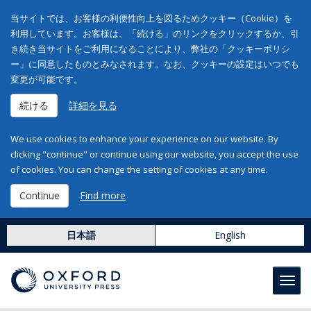
当サイトでは、お客様の利便性向上を図るためクッキー（Cookie）を
利用しています。お客様は、「続ける」のリンクをクリックするか、引
き続き当サイトをご利用になることにより、弊社の「クッキーポリシ
ー」に同意したものとみなされます。なお、クッキーの設定はいつでも
変更が可能です。
続ける
詳細を見る
We use cookies to enhance your experience on our website. By
clicking "continue" or continue using our website, you accept the use
of cookies. You can change the setting of cookies at any time.
Continue
Find more
日本語
English
Toggl
navig