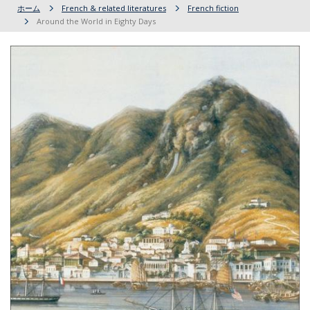
ホーム
French & related literatures
French fiction
Around the World in Eighty Days