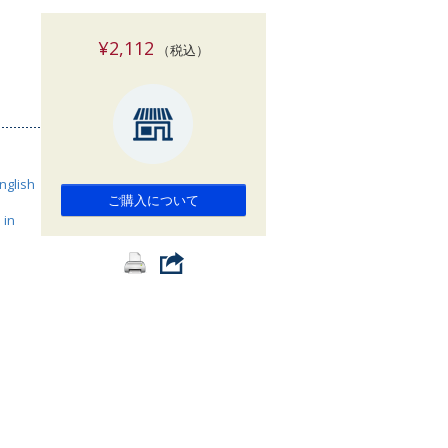
索
¥2,112
（税込）
nglish
ご購入について
 in