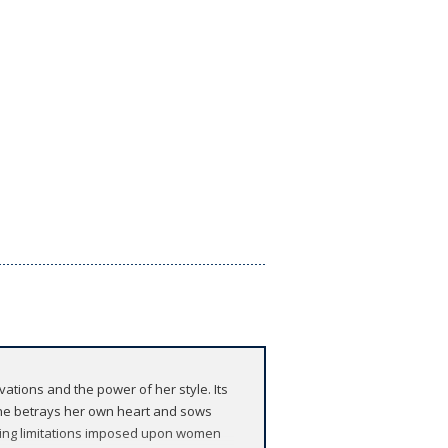
ations and the power of her style. Its
 she betrays her own heart and sows
ifling limitations imposed upon women