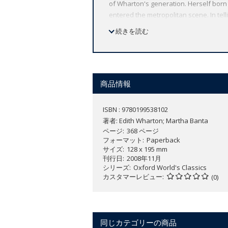
of Wharton's generation. Herself born
entered the metropolitan scene. In tell
money in ways that transform the trad
続きを読む
over 100 years Oxford World's Classics
Oxford's commitment to scholarship, pr
leading authorities, helpful notes to c
商品情報
ISBN : 9780199538102
著者:
Edith Wharton; Martha Banta
ページ
368 ページ
フォーマット
Paperback
サイズ
128 x 195 mm
刊行日
2008年11月
シリーズ
Oxford World's Classics
カスタマーレビュー
(0)
同じカテゴリーの商品