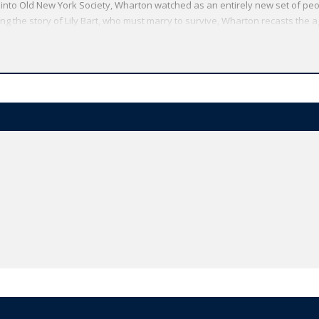
 into Old New York Society, Wharton watched as an entirely new set of peo
ing the story of Lily Bart, who must marry to survive, Wharton recasts the 
itional novel of manners into an arresting modern document of cultural a
 has made available the widest range of literature from around the globe
oviding the most accurate text plus a wealth of other valuable features, i
larify the text, up-to-date bibliographies for further study, and much more.