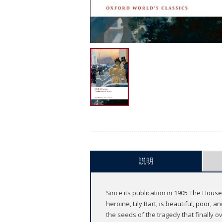
説明
Since its publication in 1905 The Hous
heroine, Lily Bart, is beautiful, poor
the seeds of the tragedy that finally o