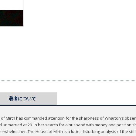
著者について
e of Mirth has commanded attention for the sharpness of Wharton's observ
, and unmarried at 29. In her search for a husband with money and position
verwhelms her. The House of Mirth is a lucid, disturbing analysis of the st