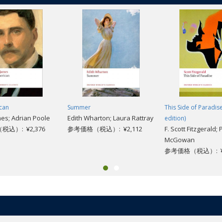
can
Summer
This Side of Paradis
es; Adrian Poole
Edith Wharton; Laura Rattray
edition)
込）: ¥2,376
参考価格（税込）: ¥2,112
F. Scott Fitzgerald; 
McGowan
参考価格（税込）: ¥2