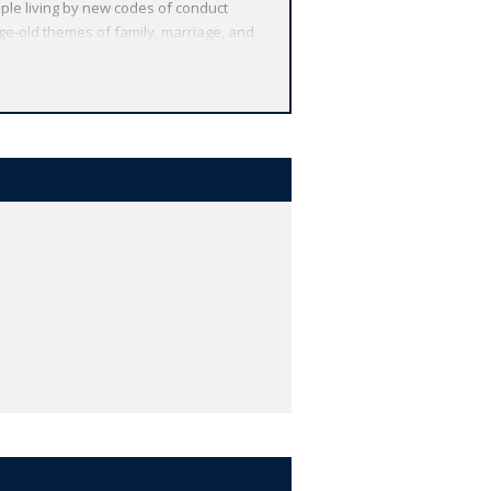
ple living by new codes of conduct
age-old themes of family, marriage, and
nthropology. *ABOUT THE SERIES: For
. Each affordable volume reflects
ncluding expert introductions by