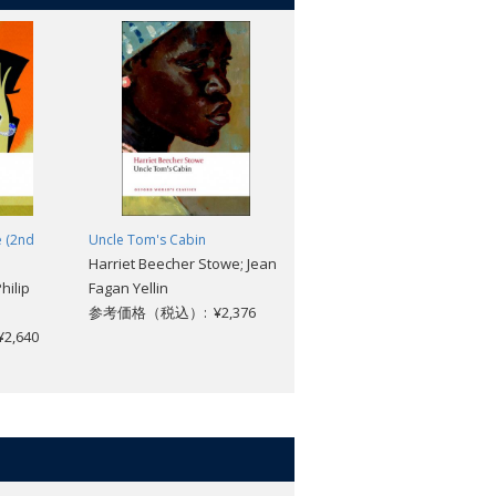
e (2nd
Uncle Tom's Cabin
The Europeans: A Sketch
Harriet Beecher Stowe; Jean
Henry James
Philip
Fagan Yellin
参考価格（税込）: ¥2,112
参考価格（税込）: ¥2,376
,640