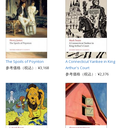
The Spoils of Poynton
A Connecticut Yankee in King
参考価格（税込）: ¥3,168
Arthur's Court
参考価格（税込）: ¥2,376