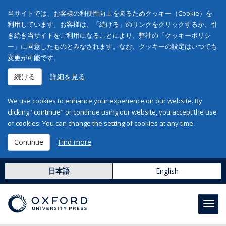
当サイトでは、お客様の利便性向上を図るためクッキー（Cookie）を
利用しています。お客様は、「続ける」のリンクをクリックするか、引
き続き当サイトをご利用になることにより、弊社の「クッキーポリシ
ー」に同意したものとみなされます。なお、クッキーの設定はいつでも
変更が可能です。
続ける
詳細を見る
We use cookies to enhance your experience on our website. By
clicking "continue" or continue using our website, you accept the use
of cookies. You can change the setting of cookies at any time.
Continue
Find more
日本語
English
Toggl
navig