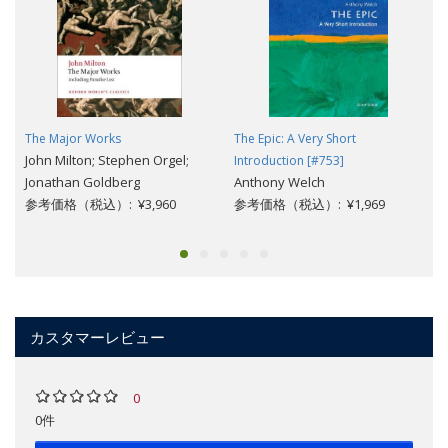
The Major Works
The Epic: A Very Short
John Milton; Stephen Orgel;
Introduction [#753]
Jonathan Goldberg
Anthony Welch
参考価格（税込）: ¥3,960
参考価格（税込）: ¥1,969
カスタマーレビュー
0
0件