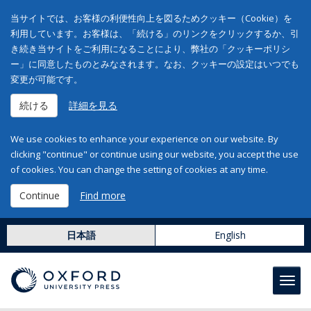
当サイトでは、お客様の利便性向上を図るためクッキー（Cookie）を
利用しています。お客様は、「続ける」のリンクをクリックするか、引
き続き当サイトをご利用になることにより、弊社の「クッキーポリシ
ー」に同意したものとみなされます。なお、クッキーの設定はいつでも
変更が可能です。
続ける
詳細を見る
We use cookies to enhance your experience on our website. By
clicking "continue" or continue using our website, you accept the use
of cookies. You can change the setting of cookies at any time.
Continue
Find more
日本語
English
Toggl
navig