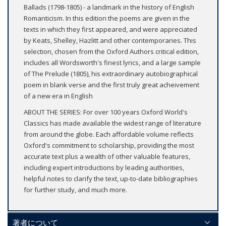
Ballads (1798-1805) - a landmark in the history of English
Romanticism. In this edition the poems are given in the
texts in which they first appeared, and were appreciated
by Keats, Shelley, Hazlitt and other contemporaries. This
selection, chosen from the Oxford Authors critical edition,
includes all Wordsworth's finest lyrics, and a large sample
of The Prelude (1805), his extraordinary autobiographical
poem in blank verse and the first truly great acheivement
of a new era in English
ABOUT THE SERIES: For over 100 years Oxford World's
Classics has made available the widest range of literature
from around the globe. Each affordable volume reflects
Oxford's commitment to scholarship, providing the most
accurate text plus a wealth of other valuable features,
including expert introductions by leading authorities,
helpful notes to clarify the text, up-to-date bibliographies
for further study, and much more.
著者について