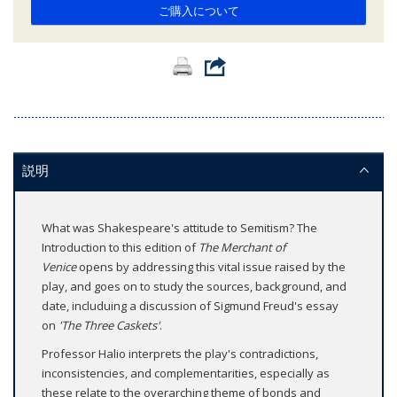
ご購入について
説明
What was Shakespeare's attitude to Semitism? The
Introduction to this edition of
The Merchant of
Venice
opens by addressing this vital issue raised by the
play, and goes on to study the sources, background, and
date, includuing a discussion of Sigmund Freud's essay
on
'The Three Caskets'
.
Professor Halio interprets the play's contradictions,
inconsistencies, and complementarities, especially as
these relate to the overarching theme of bonds and