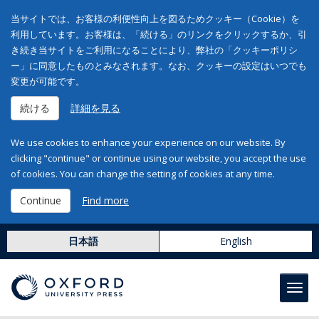
当サイトでは、お客様の利便性向上を図るためクッキー（Cookie）を
利用しています。お客様は、「続ける」のリンクをクリックするか、引
き続き当サイトをご利用になることにより、弊社の「クッキーポリシ
ー」に同意したものとみなされます。なお、クッキーの設定はいつでも
変更が可能です。
続ける
詳細を見る
We use cookies to enhance your experience on our website. By
clicking "continue" or continue using our website, you accept the use
of cookies. You can change the setting of cookies at any time.
Continue
Find more
日本語
English
Toggl
navig