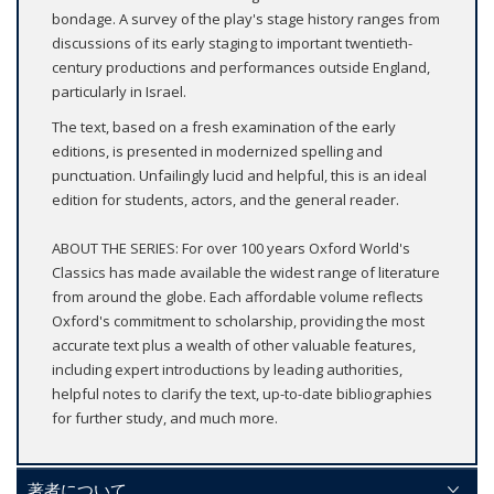
bondage. A survey of the play's stage history ranges from
discussions of its early staging to important twentieth-
century productions and performances outside England,
particularly in Israel.
The text, based on a fresh examination of the early
editions, is presented in modernized spelling and
punctuation. Unfailingly lucid and helpful, this is an ideal
edition for students, actors, and the general reader.
ABOUT THE SERIES: For over 100 years Oxford World's
Classics has made available the widest range of literature
from around the globe. Each affordable volume reflects
Oxford's commitment to scholarship, providing the most
accurate text plus a wealth of other valuable features,
including expert introductions by leading authorities,
helpful notes to clarify the text, up-to-date bibliographies
for further study, and much more.
著者について