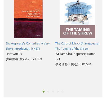
Shakespeare's Comedies: A Very
The Oxford School Shakespeare:
Short Introduction [#467]
The Taming of the Shrew
Bart van Es
William Shakespeare; Roma
参考価格（税込）: ¥1,969
Gill
参考価格（税込）: ¥1,584