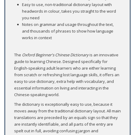
Easy to use, non-traditional dictionary layout with
headwords in colour, takes you straight to the word
you need
Notes on grammar and usage throughout the text,
and thousands of phrases to show how language
works in context
The
Oxford Beginner's Chinese Dictionary
is an innovative
guide to learning Chinese. Designed specifically for
English-speaking adult learners who are either learning
from scratch or refreshing lost language skills, it offers an
easy to use dictionary, extra help with vocabulary, and
essential information on living and interacting in the
Chinese-speaking world.
The dictionary is exceptionally easy to use, because it
moves away from the traditional dictionary layout. All main
translations are preceded by an equals sign so that they
are instantly identifiable, and all parts of the entry are
spelt out in full, avoiding confusing jargon and