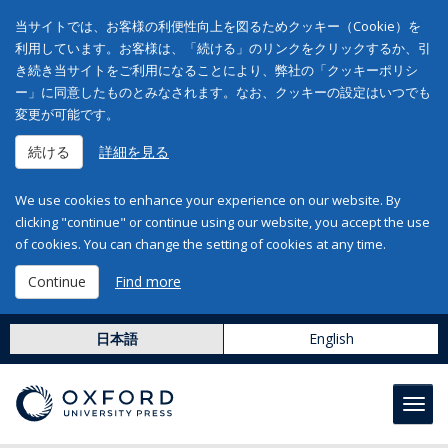
当サイトでは、お客様の利便性向上を図るためクッキー（Cookie）を
利用しています。お客様は、「続ける」のリンクをクリックするか、引
き続き当サイトをご利用になることにより、弊社の「クッキーポリシ
ー」に同意したものとみなされます。なお、クッキーの設定はいつでも
変更が可能です。
続ける
詳細を見る
We use cookies to enhance your experience on our website. By
clicking "continue" or continue using our website, you accept the use
of cookies. You can change the setting of cookies at any time.
Continue
Find more
日本語
English
Toggl
navig