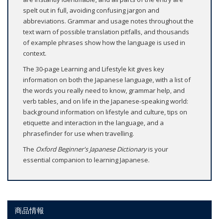
spelt out in full, avoiding confusing jargon and
abbreviations. Grammar and usage notes throughout the
text warn of possible translation pitfalls, and thousands
of example phrases show how the language is used in
context.
The 30-page Learning and Lifestyle kit gives key
information on both the Japanese language, with a list of
the words you really need to know, grammar help, and
verb tables, and on life in the Japanese-speaking world:
background information on lifestyle and culture, tips on
etiquette and interaction in the language, and a
phrasefinder for use when travelling.
The
Oxford Beginner's Japanese Dictionary
is your
essential companion to learning Japanese.
商品情報