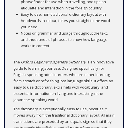
phrasefinder for use when travelling, and tips on
etiquette and interaction in the foreign country
Easy to use, non-traditional dictionary layout with
headwords in colour, takes you straight to the word
you need
Notes on grammar and usage throughout the text,
and thousands of phrases to show how language
works in context
The
Oxford Beginner's Japanese Dictionary
is an innovative
guide to learning Japanese. Designed specifically for
English-speaking adult learners who are either learning
from scratch or refreshing lost language skills, it offers an
easy to use dictionary, extra help with vocabulary, and
essential information on living and interacting in the
Japanese-speaking world.
The dictionary is exceptionally easy to use, because it
moves away from the traditional dictionary layout. All main
translations are preceded by an equals sign so that they
are instantly identifiable, and all parts of the entry are