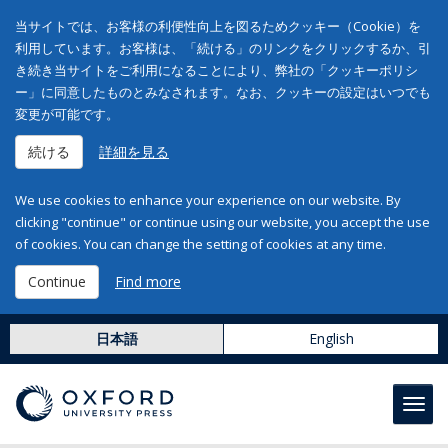
当サイトでは、お客様の利便性向上を図るためクッキー（Cookie）を
利用しています。お客様は、「続ける」のリンクをクリックするか、引
き続き当サイトをご利用になることにより、弊社の「クッキーポリシ
ー」に同意したものとみなされます。なお、クッキーの設定はいつでも
変更が可能です。
続ける
詳細を見る
We use cookies to enhance your experience on our website. By
clicking "continue" or continue using our website, you accept the use
of cookies. You can change the setting of cookies at any time.
Continue
Find more
日本語
English
Toggl
navig