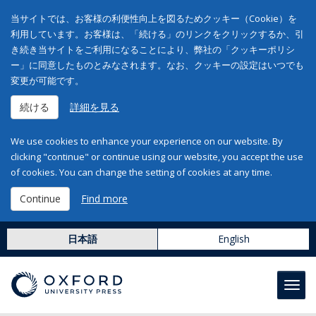
当サイトでは、お客様の利便性向上を図るためクッキー（Cookie）を
利用しています。お客様は、「続ける」のリンクをクリックするか、引
き続き当サイトをご利用になることにより、弊社の「クッキーポリシ
ー」に同意したものとみなされます。なお、クッキーの設定はいつでも
変更が可能です。
続ける
詳細を見る
We use cookies to enhance your experience on our website. By
clicking "continue" or continue using our website, you accept the use
of cookies. You can change the setting of cookies at any time.
Continue
Find more
日本語
English
Toggl
navig