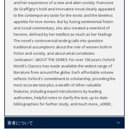
and her experience of a new and alien society. Francoise
de Graffigny's bold and innovative novel clearly appealed
to the contemporary taste for the exotic and the timeless
appetite for love stories. But by fusing sentimental fiction
and social commentary, she also created a new kind of
heroine, defined by her intellect as much as her feelings.
The novel's controversial ending calls into question
traditional assumptions about the role of women both in
fiction and society, and about what constitutes
'civilization'. ABOUT THE SERIES: For over 100 years Oxford
World's Classics has made available the widest range of
literature from around the globe. Each affordable volume
reflects Oxford's commitment to scholarship, providing the
most accurate text plus a wealth of other valuable
features, including expert introductions by leading
authorities, helpful notes to clarify the text, up-to-date
bibliographies for further study, and much more._x000D_
著者について