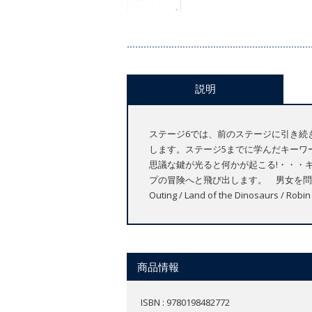
説明
ステージ6では、前のステージに引き続
します。ステージ5までに学んだキーワ
思議な鍵が光ると何かが起こる!・・・キ
プの冒険へと飛び出します。 男女を問わず興味をもて
Outing / Land of the Dinosaurs / Ro
商品情報
ISBN : 9780198482772