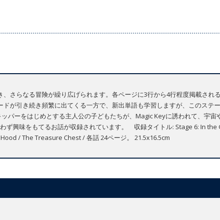
き、さらなる冒険が繰り広げられます。各ページに3行から4行程度掲載され
ードが引き続き頻繁に出てくる一方で、新出単語も学習しますが、このステー
ッパーをはじめとする主人公の子どもたちが、Magic Keyに誘われて、宇
るお話が収録されています。 収録タイトル: Stage 6: In the Garden / Ki
bin Hood / The Treasure Chest / 各話 24ページ。 21.5x16.5cm