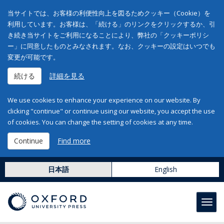
当サイトでは、お客様の利便性向上を図るためクッキー（Cookie）を
利用しています。お客様は、「続ける」のリンクをクリックするか、引
き続き当サイトをご利用になることにより、弊社の「クッキーポリシ
ー」に同意したものとみなされます。なお、クッキーの設定はいつでも
変更が可能です。
続ける
詳細を見る
We use cookies to enhance your experience on our website. By
clicking "continue" or continue using our website, you accept the use
of cookies. You can change the setting of cookies at any time.
Continue
Find more
日本語
English
Toggl
navig