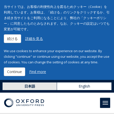
当サイトでは、お客様の利便性向上を図るためクッキー（Cookie）を
利用しています。お客様は、「続ける」のリンクをクリックするか、引
き続き当サイトをご利用になることにより、弊社の「クッキーポリシ
ー」に同意したものとみなされます。なお、クッキーの設定はいつでも
変更が可能です。
続ける
詳細を見る
We use cookies to enhance your experience on our website. By
clicking "continue" or continue using our website, you accept the use
of cookies. You can change the setting of cookies at any time.
Continue
Find more
日本語
English
Toggl
navig