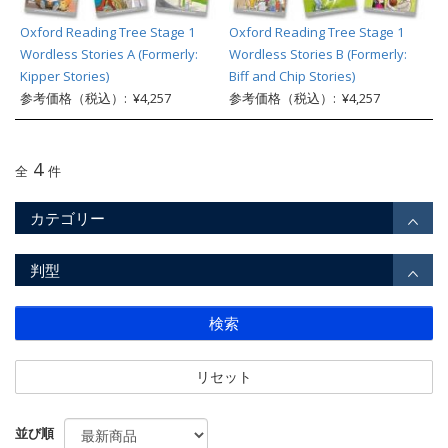
Oxford Reading Tree Stage 1
Oxford Reading Tree Stage 1
Wordless Stories A (Formerly:
Wordless Stories B (Formerly:
Kipper Stories)
Biff and Chip Stories)
参考価格（税込）: ¥4,257
参考価格（税込）: ¥4,257
4
全
件
カテゴリー
判型
検索
リセット
並び順