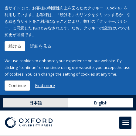
当サイトでは、お客様の利便性向上を図るためクッキー（Cookie）を
利用しています。お客様は、「続ける」のリンクをクリックするか、引
き続き当サイトをご利用になることにより、弊社の「クッキーポリシ
ー」に同意したものとみなされます。なお、クッキーの設定はいつでも
変更が可能です。
続ける
詳細を見る
We use cookies to enhance your experience on our website. By
clicking "continue" or continue using our website, you accept the use
of cookies. You can change the setting of cookies at any time.
Continue
Find more
日本語
English
Toggl
navig