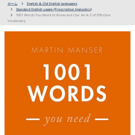
ホーム
English & Old English languages
Standard English usage (Prescriptive linguistics)
1001 Words You Need to Know and Use: An A-Z of Effective
Vocabulary