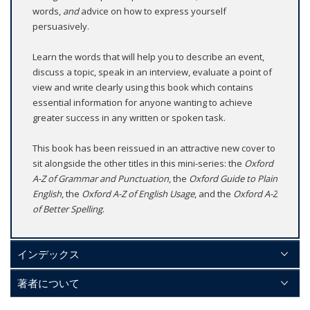
words,
and
advice on how to express yourself
persuasively.
Learn the words that will help you to describe an event,
discuss a topic, speak in an interview, evaluate a point of
view and write clearly using this book which contains
essential information for anyone wanting to achieve
greater success in any written or spoken task.
This book has been reissued in an attractive new cover to
sit alongside the other titles in this mini-series: the
Oxford
A-Z of Grammar and Punctuation
, the
Oxford Guide to Plain
English
, the
Oxford A-Z of English Usage
, and the
Oxford A-Z
of Better Spelling
.
インデックス
著者について