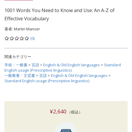
1001 Words You Need to Know and Use: An A-Z of
Effective Vocabulary
著者:
Martin Manser
(0)
関連カテゴリー
学術・一般書
>
言語
>
English & Old English languages
>
Standard
English usage (Prescriptive linguistics)
一般教養・文芸書
>
言語
>
English & Old English languages
>
Standard English usage (Prescriptive linguistics)
¥2,640
（税込）