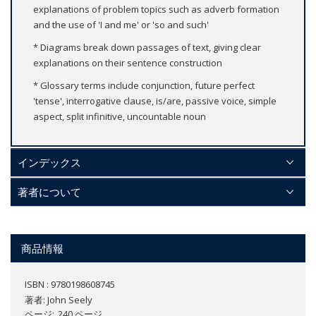
explanations of problem topics such as adverb formation
and the use of 'I and me' or 'so and such'
* Diagrams break down passages of text, giving clear
explanations on their sentence construction
* Glossary terms include conjunction, future perfect
'tense', interrogative clause, is/are, passive voice, simple
aspect, split infinitive, uncountable noun
インデックス
著者について
商品情報
ISBN : 9780198608745
著者:
John Seely
ページ
240 ページ