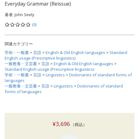
Everyday Grammar (Reissue)
著者:
John Seely
(0)
関連カテゴリー
学術・一般書
>
言語
>
English & Old English languages
>
Standard
English usage (Prescriptive linguistics)
一般教養・文芸書
>
言語
>
English & Old English languages
>
Standard English usage (Prescriptive linguistics)
学術・一般書
>
言語
>
Linguistics
>
Dictionaries of standard forms of
languages
一般教養・文芸書
>
言語
>
Linguistics
>
Dictionaries of standard
forms of languages
¥3,696
（税込）