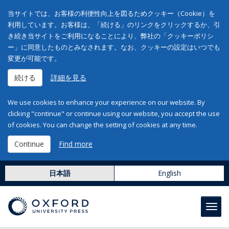
当サイトでは、お客様の利便性向上を図るためクッキー（Cookie）を
利用しています。お客様は、「続ける」のリンクをクリックするか、引
き続き当サイトをご利用になることにより、弊社の「クッキーポリシ
ー」に同意したものとみなされます。なお、クッキーの設定はいつでも
変更が可能です。
続ける
詳細を見る
We use cookies to enhance your experience on our website. By
clicking "continue" or continue using our website, you accept the use
of cookies. You can change the setting of cookies at any time.
Continue
Find more
日本語
English
Toggl
navig