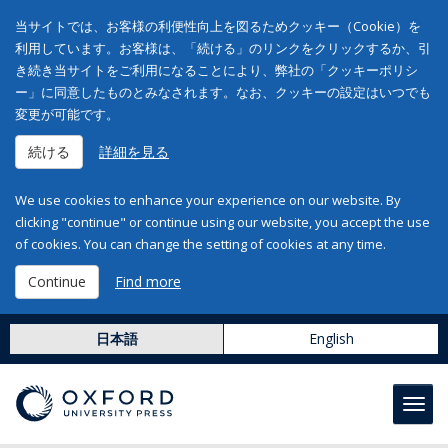
当サイトでは、お客様の利便性向上を図るためクッキー（Cookie）を
利用しています。お客様は、「続ける」のリンクをクリックするか、引
き続き当サイトをご利用になることにより、弊社の「クッキーポリシ
ー」に同意したものとみなされます。なお、クッキーの設定はいつでも
変更が可能です。
続ける
詳細を見る
We use cookies to enhance your experience on our website. By
clicking "continue" or continue using our website, you accept the use
of cookies. You can change the setting of cookies at any time.
Continue
Find more
日本語
English
Toggl
navig