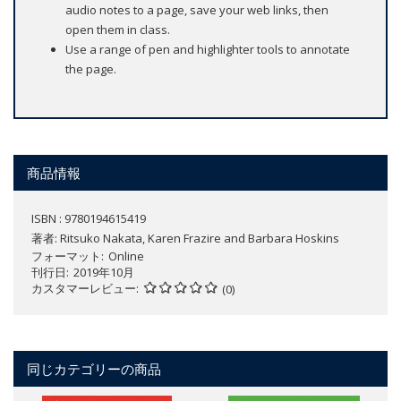
audio notes to a page, save your web links, then
open them in class.
Use a range of pen and highlighter tools to annotate
the page.
商品情報
ISBN : 9780194615419
著者:
Ritsuko Nakata, Karen Frazire and Barbara Hoskins
フォーマット
Online
刊行日
2019年10月
カスタマーレビュー
(0)
同じカテゴリーの商品