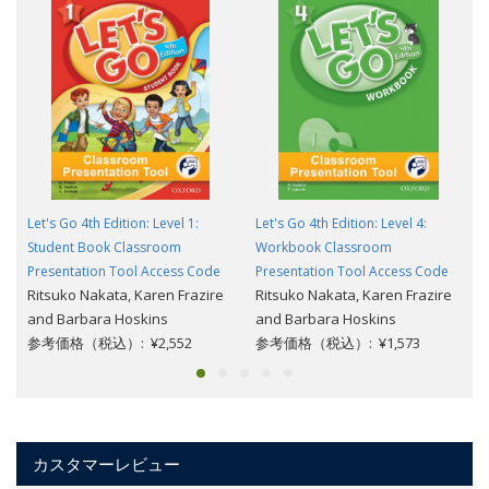
Let's Go 4th Edition: Level 1:
Let's Go 4th Edition: Level 4:
Student Book Classroom
Workbook Classroom
Presentation Tool Access Code
Presentation Tool Access Code
Ritsuko Nakata, Karen Frazire
Ritsuko Nakata, Karen Frazire
and Barbara Hoskins
and Barbara Hoskins
参考価格（税込）: ¥2,552
参考価格（税込）: ¥1,573
カスタマーレビュー