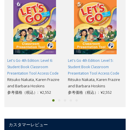
Let's Go 4th Edition: Level 6:
Let's Go 4th Edition: Level 5:
Student Book Classroom
Student Book Classroom
Presentation Tool Access Code
Presentation Tool Access Code
Ritsuko Nakata, Karen Frazire
Ritsuko Nakata, Karen Frazire
and Barbara Hoskins
and Barbara Hoskins
参考価格（税込）: ¥2,552
参考価格（税込）: ¥2,552
カスタマーレビュー