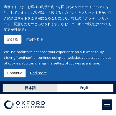
当サイトでは、お客様の利便性向上を図るためクッキー（Cookie）を
利用しています。お客様は、「続ける」のリンクをクリックするか、引
き続き当サイトをご利用になることにより、弊社の「クッキーポリシ
ー」に同意したものとみなされます。なお、クッキーの設定はいつでも
変更が可能です。
続ける
詳細を見る
We use cookies to enhance your experience on our website. By
clicking "continue" or continue using our website, you accept the use
of cookies. You can change the setting of cookies at any time.
Continue
Find more
日本語
English
Toggl
navig