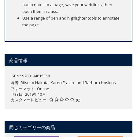
audio notes to a page, save your web links, then
open them in class.
Use a range of pen and highlighter tools to annotate
the page.
商品情報
ISBN : 9780194615358
著者:
Ritsuko Nakata, Karen Frazire and Barbara Hoskins
フォーマット
Online
刊行日
2019年10月
カスタマーレビュー
(0)
同じカテゴリーの商品