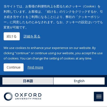
当サイトでは、お客様の利便性向上を図るためクッキー（Cookie）を
利用しています。お客様は、「続ける」のリンクをクリックするか、引
き続き当サイトをご利用になることにより、弊社の「クッキーポリシ
ー」に同意したものとみなされます。なお、クッキーの設定はいつでも
変更が可能です。
続ける
詳細を見る
We use cookies to enhance your experience on our website. By
clicking "continue" or continue using our website, you accept the use
of cookies. You can change the setting of cookies at any time.
Continue
Find more
日本語
English
Toggl
navig