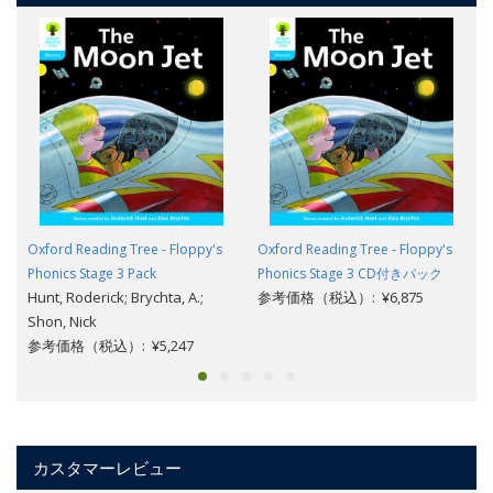
Oxford Reading Tree - Floppy's
Oxford Reading Tree - Floppy's
Phonics Stage 3 Pack
Phonics Stage 3 CD付きパック
Hunt, Roderick; Brychta, A.;
参考価格（税込）: ¥6,875
Shon, Nick
参考価格（税込）: ¥5,247
カスタマーレビュー