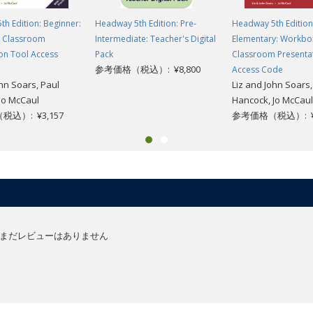
h Edition: Beginner:
Headway 5th Edition: Pre-
Headway 5th Edition
 Classroom
Intermediate: Teacher's Digital
Elementary: Workb
on Tool Access
Pack
Classroom Presenta
参考価格（税込）: ¥8,800
Access Code
ohn Soars, Paul
Liz and John Soars,
Jo McCaul
Hancock, Jo McCaul
込）: ¥3,157
参考価格（税込）: ¥3
まだレビューはありません