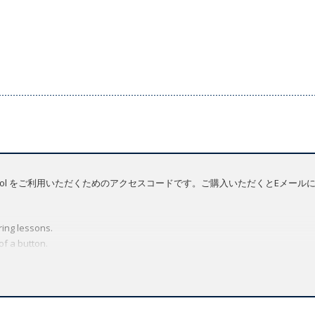
tation Tool をご利用いただくためのアクセスコードです。ご購入いただくとEメ
ing lessons.
of a button.
de to focus your students' attention on a single activity.
integrated dictionary.
tailor lessons to your students' listening level.
 compare their voices to the course audio.