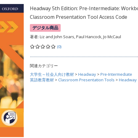
Headway 5th Edition: Pre-Intermediate: Work
Classroom Presentation Tool Access Code
デジタル商品
著者:
Liz and John Soars, Paul Hancock, Jo McCaul
(0)
関連カテゴリー
大学生～社会人向け教材
>
Headway
>
Pre-Intermediate
英語教育教材
>
Classroom Presentation Tools
>
Headway