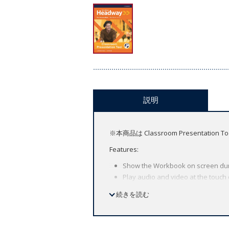
説明
※本商品は Classroom Presen
Features:
Show the Workbook on screen dur
Play audio and video at the touch 
Launch activities in full-screen mo
続きを読む
Look-up words on-screen with the 
Speed up or slow down the audio to 
Record your students speaking and