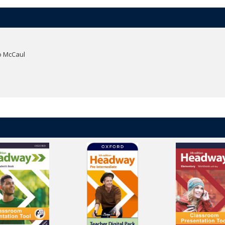
e. Add text or audio notes to a page, save your web links, then open them 
 tools to annotate the page.
Jo McCaul