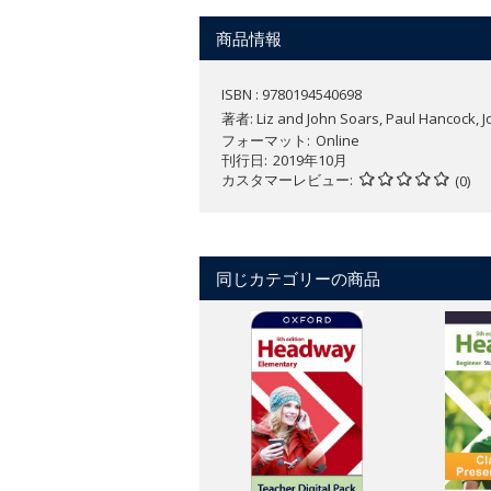
Plan your lessons wherever you ar
Use a range of pen and highlighter
商品情報
ISBN : 9780194540698
著者:
Liz and John Soars, Paul Hancock, 
フォーマット
Online
刊行日
2019年10月
カスタマーレビュー
(0)
同じカテゴリーの商品