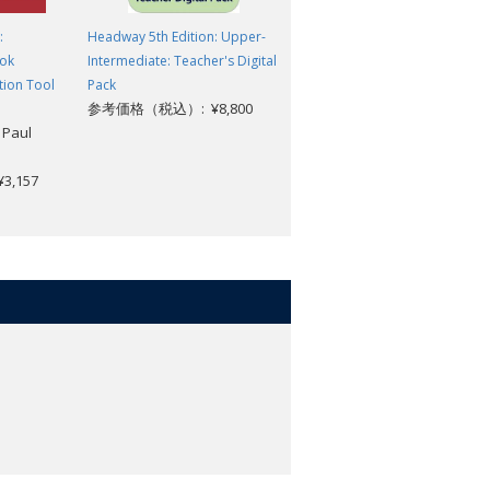
:
Headway 5th Edition: Upper-
Headway 5th Edition: Pre-
ook
Intermediate: Teacher's Digital
Intermediate: Student Book
tion Tool
Pack
Classroom Presentation Tool
参考価格（税込）: ¥8,800
Access Code
 Paul
Liz and John Soars, Paul
Hancock, Jo McCaul
,157
参考価格（税込）: ¥6,996