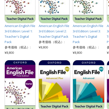
American English File
American English File
American English File
A
3rd Edition: Level 1:
3rd Edition: Level 2:
3rd Edition: Level 3:
3
Teacher's Digital
Teacher Digital Pack
Teacher's Digital
T
Pack
参考価格（税込）:
Pack
P
参考価格（税込）:
¥8,800
参考価格（税込）:
¥8,800
¥8,800
¥