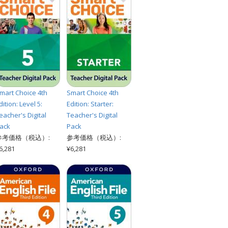
mart Choice 4th
Smart Choice 4th
dition: Level 5:
Edition: Starter:
eacher's Digital
Teacher's Digital
ack
Pack
参考価格（税込）:
参考価格（税込）:
6,281
¥6,281