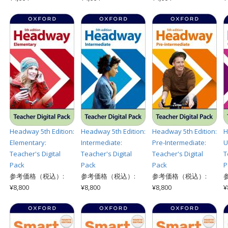
Headway 5th Edition:
Headway 5th Edition:
Headway 5th Edition:
H
Elementary:
Intermediate:
Pre-Intermediate:
U
Teacher's Digital
Teacher's Digital
Teacher's Digital
T
Pack
Pack
Pack
P
参考価格（税込）:
参考価格（税込）:
参考価格（税込）:
¥8,800
¥8,800
¥8,800
¥