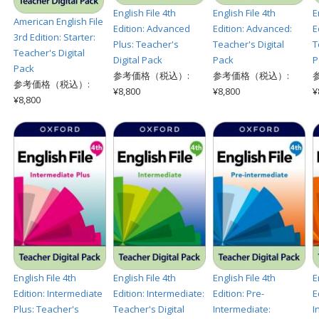
English File 4th
English File 4th
E
American English File
Edition: Advanced
Edition: Advanced:
E
3rd Edition: Starter:
Plus: Teacher's
Teacher's Digital
T
Teacher's Digital
Digital Pack
Pack
P
Pack
参考価格（税込）:
参考価格（税込）:
参考価格（税込）:
¥8,800
¥8,800
¥
¥8,800
English File 4th
English File 4th
English File 4th
E
Edition: Intermediate
Edition: Intermediate:
Edition: Pre-
E
Plus: Teacher's
Teacher's Digital
Intermediate:
I