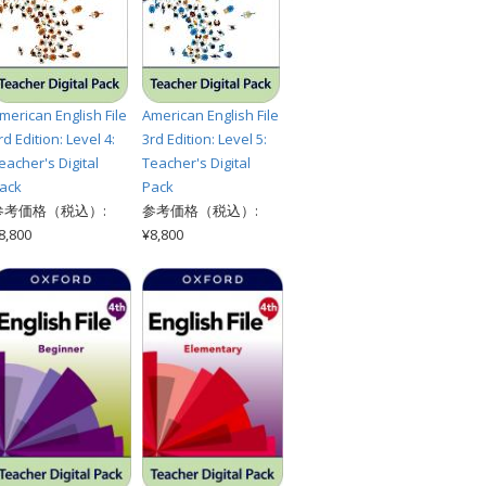
merican English File
American English File
rd Edition: Level 4:
3rd Edition: Level 5:
eacher's Digital
Teacher's Digital
ack
Pack
参考価格（税込）:
参考価格（税込）:
8,800
¥8,800