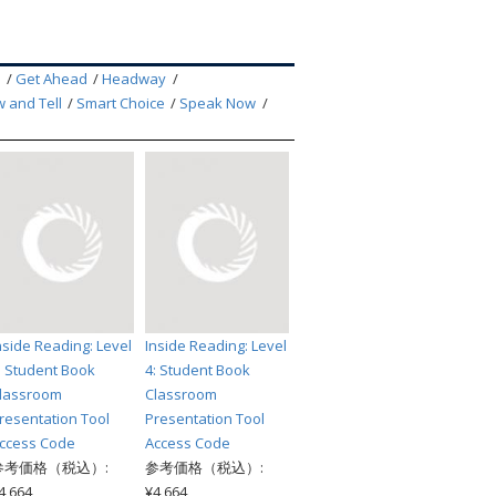
索
p
Get Ahead
Headway
 and Tell
Smart Choice
Speak Now
nside Reading: Level
Inside Reading: Level
: Student Book
4: Student Book
lassroom
Classroom
resentation Tool
Presentation Tool
ccess Code
Access Code
参考価格（税込）:
参考価格（税込）:
4,664
¥4,664