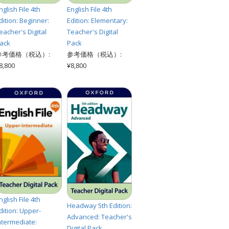
nglish File 4th
English File 4th
dition: Beginner:
Edition: Elementary:
eacher's Digital
Teacher's Digital
ack
Pack
参考価格（税込）:
参考価格（税込）:
8,800
¥8,800
nglish File 4th
Headway 5th Edition:
dition: Upper-
Advanced: Teacher's
ntermediate:
Digital Pack