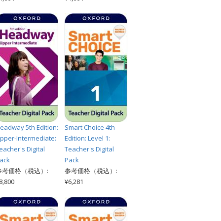
eadway 5th Edition:
Smart Choice 4th
pper-Intermediate:
Edition: Level 1:
eacher's Digital
Teacher's Digital
ack
Pack
参考価格（税込）:
参考価格（税込）:
8,800
¥6,281