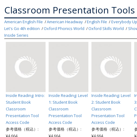
Classroom Presentation Tools
American English File
American Headway
English File
Everybody U
Let's Go 4th edition
Oxford Phonics World
Oxford Skills World
Show
Inside Series
Inside Reading: Intro:
Inside Reading: Level
Inside Reading: Level
I
Student Book
1: Student Book
2: Student Book
3
Classroom
Classroom
Classroom
C
Presentation Tool
Presentation Tool
Presentation Tool
P
Access Code
Access Code
Access Code
A
参考価格（税込）:
参考価格（税込）:
参考価格（税込）:
¥4,664
¥4,664
¥4,664
¥