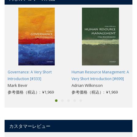
Governance: A Very Short
Human Resource Management: A
Introduction [#333]
Very Short Introduction [#699]
Mark Bevir
Adrian Wilkinson
参考価格（税込）: ¥1,969
参考価格（税込）: ¥1,969
カスタマーレビュー