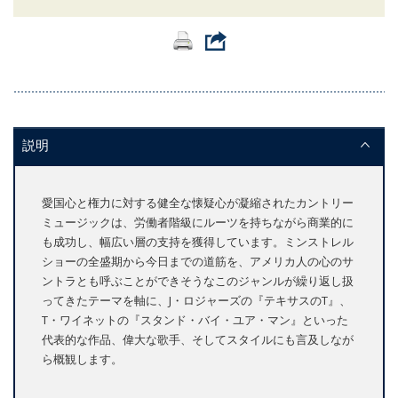
説明
愛国心と権力に対する健全な懐疑心が凝縮されたカントリー
ミュージックは、労働者階級にルーツを持ちながら商業的に
も成功し、幅広い層の支持を獲得しています。ミンストレル
ショーの全盛期から今日までの道筋を、アメリカ人の心のサ
ントラとも呼ぶことができそうなこのジャンルが繰り返し扱
ってきたテーマを軸に、J・ロジャーズの『テキサスのT』、
T・ワイネットの『スタンド・バイ・ユア・マン』といった
代表的な作品、偉大な歌手、そしてスタイルにも言及しなが
ら概観します。