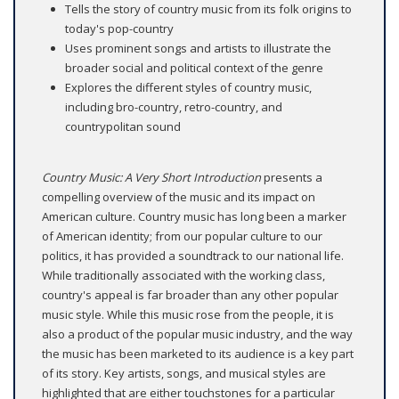
Tells the story of country music from its folk origins to
today's pop-country
Uses prominent songs and artists to illustrate the
broader social and political context of the genre
Explores the different styles of country music,
including bro-country, retro-country, and
countrypolitan sound
Country Music: A Very Short Introduction
presents a
compelling overview of the music and its impact on
American culture. Country music has long been a marker
of American identity; from our popular culture to our
politics, it has provided a soundtrack to our national life.
While traditionally associated with the working class,
country's appeal is far broader than any other popular
music style. While this music rose from the people, it is
also a product of the popular music industry, and the way
the music has been marketed to its audience is a key part
of its story. Key artists, songs, and musical styles are
highlighted that are either touchstones for a particular