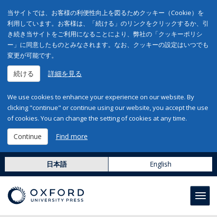
当サイトでは、お客様の利便性向上を図るためクッキー（Cookie）を
利用しています。お客様は、「続ける」のリンクをクリックするか、引
き続き当サイトをご利用になることにより、弊社の「クッキーポリシ
ー」に同意したものとみなされます。なお、クッキーの設定はいつでも
変更が可能です。
続ける
詳細を見る
We use cookies to enhance your experience on our website. By
clicking "continue" or continue using our website, you accept the use
of cookies. You can change the setting of cookies at any time.
Continue
Find more
日本語
English
Toggl
navig