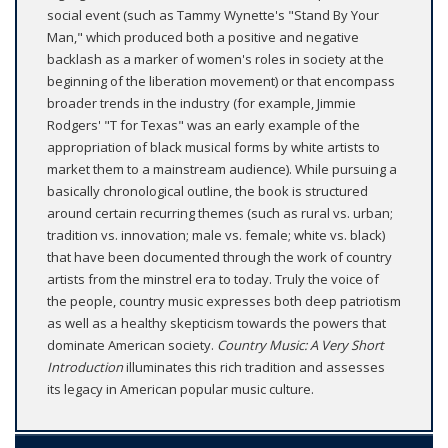
social event (such as Tammy Wynette's "Stand By Your
Man," which produced both a positive and negative
backlash as a marker of women's roles in society at the
beginning of the liberation movement) or that encompass
broader trends in the industry (for example, Jimmie
Rodgers' "T for Texas" was an early example of the
appropriation of black musical forms by white artists to
market them to a mainstream audience). While pursuing a
basically chronological outline, the book is structured
around certain recurring themes (such as rural vs. urban;
tradition vs. innovation; male vs. female; white vs. black)
that have been documented through the work of country
artists from the minstrel era to today. Truly the voice of
the people, country music expresses both deep patriotism
as well as a healthy skepticism towards the powers that
dominate American society.
Country Music: A Very Short
Introduction
illuminates this rich tradition and assesses
its legacy in American popular music culture.