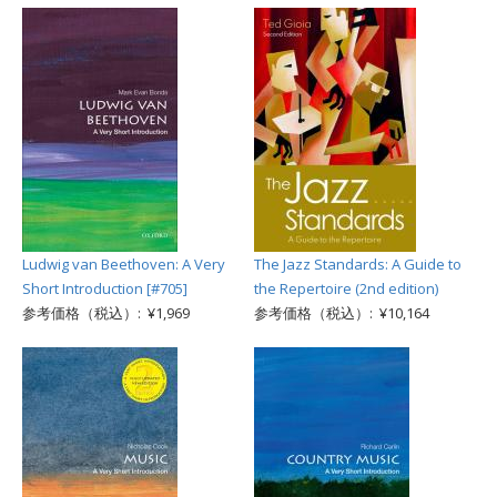
Ludwig van Beethoven: A Very
The Jazz Standards: A Guide to
Short Introduction [#705]
the Repertoire (2nd edition)
参考価格（税込）: ¥1,969
参考価格（税込）: ¥10,164