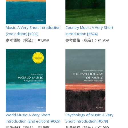
Music: A Very Short Introduction
Country Music: A Very Short
(2nd edition) [#002]
Introduction [#624]
参考価格（税込）: ¥1,969
参考価格（税込）: ¥1,969
World Music: A Very Short
Psychology of Music: A Very
Introduction (2nd edition) [#065]
Short Introduction [#579]
参考価格（税込）: ¥1,969
参考価格（税込）: ¥1,969