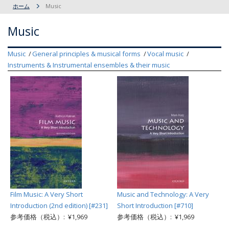
ホーム
Music
Music
Music
General principles & musical forms
Vocal music
Instruments & Instrumental ensembles & their music
Film Music: A Very Short
Music and Technology: A Very
Introduction (2nd edition) [#231]
Short Introduction [#710]
参考価格（税込）: ¥1,969
参考価格（税込）: ¥1,969