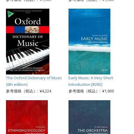
The Oxford Dictionary of Music
Early Music: A Very Short
(6th edition)
Introduction [#265]
参考価格（税込）: ¥4,224
参考価格（税込）: ¥1,969