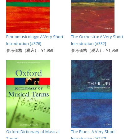
Ethnomusicology: A Very Short
The Orchestra: A Very Short
Introduction [#376]
Introduction [#332]
参考価格（税込）: ¥1,969
参考価格（税込）: ¥1,969
Oxford Dictionary of Musical
The Blues: A Very Short
Terms
Introduction [#247]