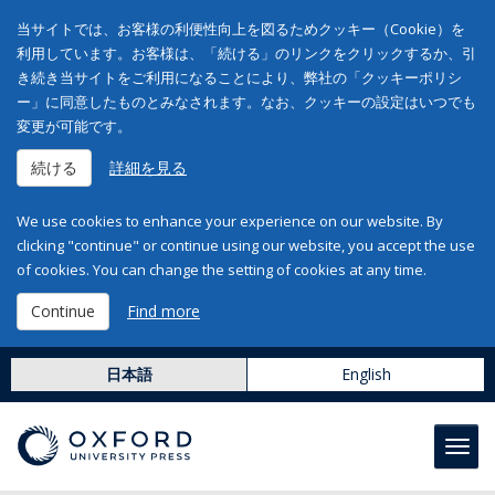
当サイトでは、お客様の利便性向上を図るためクッキー（Cookie）を
利用しています。お客様は、「続ける」のリンクをクリックするか、引
き続き当サイトをご利用になることにより、弊社の「クッキーポリシ
ー」に同意したものとみなされます。なお、クッキーの設定はいつでも
変更が可能です。
続ける
詳細を見る
We use cookies to enhance your experience on our website. By
clicking "continue" or continue using our website, you accept the use
of cookies. You can change the setting of cookies at any time.
Continue
Find more
日本語
English
Toggl
navig