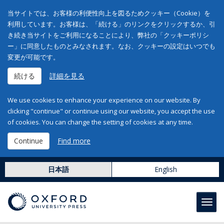
当サイトでは、お客様の利便性向上を図るためクッキー（Cookie）を
利用しています。お客様は、「続ける」のリンクをクリックするか、引
き続き当サイトをご利用になることにより、弊社の「クッキーポリシ
ー」に同意したものとみなされます。なお、クッキーの設定はいつでも
変更が可能です。
続ける
詳細を見る
We use cookies to enhance your experience on our website. By
clicking "continue" or continue using our website, you accept the use
of cookies. You can change the setting of cookies at any time.
Continue
Find more
日本語
English
Toggl
navig