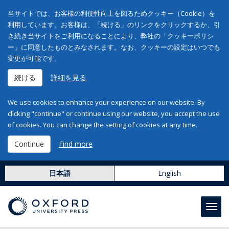
当サイトでは、お客様の利便性向上を図るためクッキー（Cookie）を
利用しています。お客様は、「続ける」のリンクをクリックするか、引
き続き当サイトをご利用になることにより、弊社の「クッキーポリシ
ー」に同意したものとみなされます。なお、クッキーの設定はいつでも
変更が可能です。
続ける
詳細を見る
We use cookies to enhance your experience on our website. By
clicking "continue" or continue using our website, you accept the use
of cookies. You can change the setting of cookies at any time.
Continue
Find more
日本語
English
Toggl
navig