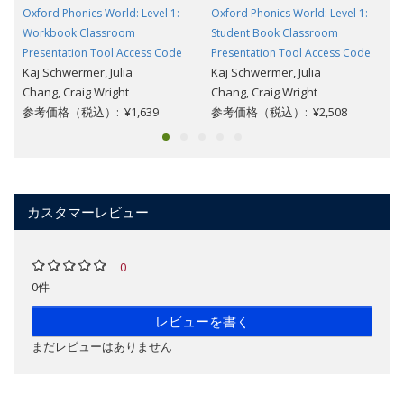
Oxford Phonics World: Level 1:
Oxford Phonics World: Level 1:
Workbook Classroom
Student Book Classroom
Presentation Tool Access Code
Presentation Tool Access Code
Kaj Schwermer, Julia
Kaj Schwermer, Julia
Chang, Craig Wright
Chang, Craig Wright
参考価格（税込）: ¥1,639
参考価格（税込）: ¥2,508
カスタマーレビュー
0
0件
レビューを書く
まだレビューはありません