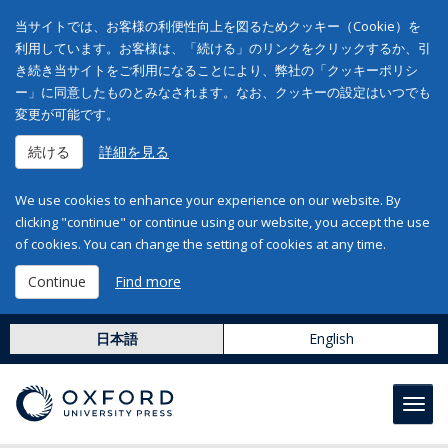
当サイトでは、お客様の利便性向上を図るためクッキー（Cookie）を
利用しています。お客様は、「続ける」のリンクをクリックするか、引
き続き当サイトをご利用になることにより、弊社の「クッキーポリシ
ー」に同意したものとみなされます。なお、クッキーの設定はいつでも
変更が可能です。
続ける
詳細を見る
We use cookies to enhance your experience on our website. By
clicking "continue" or continue using our website, you accept the use
of cookies. You can change the setting of cookies at any time.
Continue
Find more
日本語
English
Toggl
navig