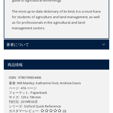
guide to agricultural terminology.
The most up-to-date dictionary of its kind, it is a must-have
for students of agriculture and land management, as well
as for professionals in the agricultural and land-
management sectors.
著者について
商品情報
ISBN : 9780199654406
著者:
Will Manley; Katharine Foot; Andrew Davis
ページ
416 ページ
フォーマット
Paperback
サイズ
129 x 196 mm
刊行日
2019年03月
シリーズ
Oxford Quick Reference
カスタマーレビュー
(0)