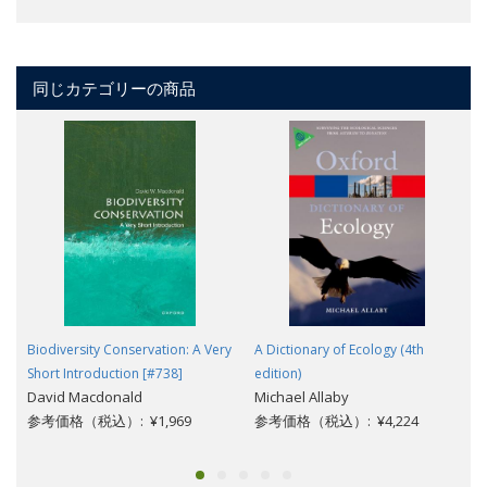
同じカテゴリーの商品
Biodiversity Conservation: A Very
A Dictionary of Ecology (4th
Short Introduction [#738]
edition)
David Macdonald
Michael Allaby
参考価格（税込）: ¥1,969
参考価格（税込）: ¥4,224