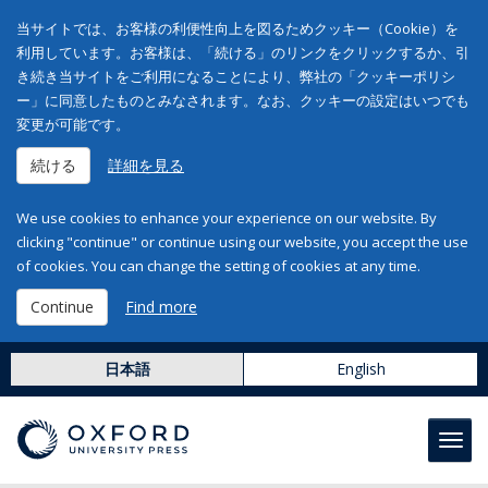
当サイトでは、お客様の利便性向上を図るためクッキー（Cookie）を
利用しています。お客様は、「続ける」のリンクをクリックするか、引
き続き当サイトをご利用になることにより、弊社の「クッキーポリシ
ー」に同意したものとみなされます。なお、クッキーの設定はいつでも
変更が可能です。
続ける
詳細を見る
We use cookies to enhance your experience on our website. By
clicking "continue" or continue using our website, you accept the use
of cookies. You can change the setting of cookies at any time.
Continue
Find more
日本語
English
Toggl
navig