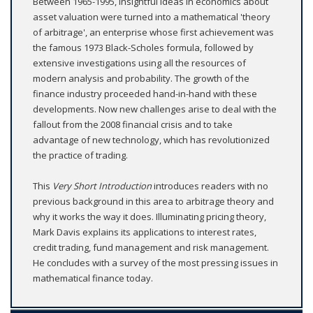
Between 1965-1995, insightful ideas in economics about
asset valuation were turned into a mathematical 'theory
of arbitrage', an enterprise whose first achievement was
the famous 1973 Black-Scholes formula, followed by
extensive investigations using all the resources of
modern analysis and probability. The growth of the
finance industry proceeded hand-in-hand with these
developments. Now new challenges arise to deal with the
fallout from the 2008 financial crisis and to take
advantage of new technology, which has revolutionized
the practice of trading.
This
Very Short Introduction
introduces readers with no
previous background in this area to arbitrage theory and
why it works the way it does. Illuminating pricing theory,
Mark Davis explains its applications to interest rates,
credit trading, fund management and risk management.
He concludes with a survey of the most pressing issues in
mathematical finance today.