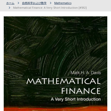
ホーム
自然科学および数学
Mathematics
Mathematical Finance: A Very Short Introduction [#592]