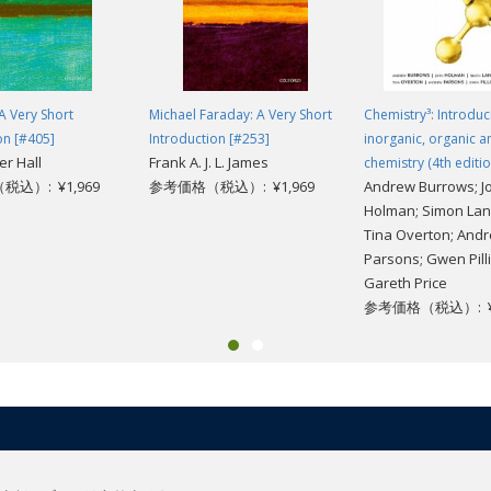
 A Very Short
Michael Faraday: A Very Short
Chemistry³: Introduc
on [#405]
Introduction [#253]
inorganic, organic a
er Hall
Frank A. J. L. James
chemistry (4th editio
込）: ¥1,969
参考価格（税込）: ¥1,969
Andrew Burrows; J
Holman; Simon Lan
Tina Overton; And
Parsons; Gwen Pilli
Gareth Price
参考価格（税込）: ¥1