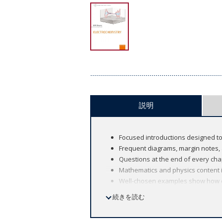
説明
Focused introductions designed to
Frequent diagrams, margin notes, a
Questions at the end of every ch
Mathematics and physics content i
Well-chosen examples show how co
Online tutorials help students to 
続きを読む
The renowned Oxford Chemistry Primers