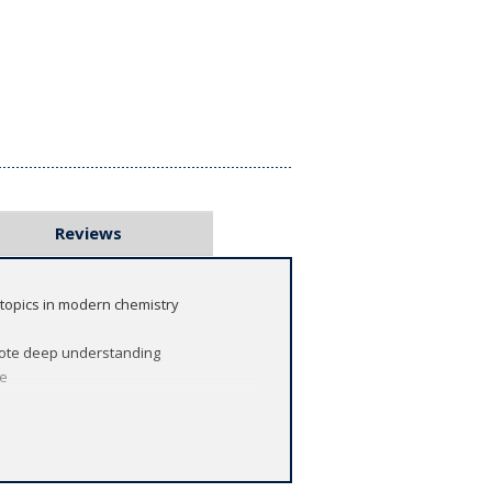
Reviews
 topics in modern chemistry
omote deep understanding
ce
pics in chemistry, has been refreshed