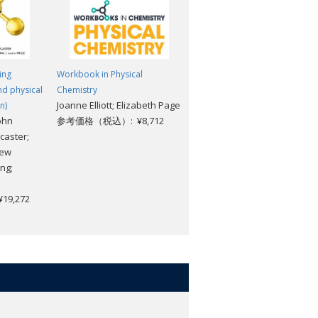
ing
Workbook in Physical
Solutions Manual to
nd physical
Chemistry
Accompany Physical Chemistr
Joanne Elliott; Elizabeth Page
n)
for the Life Sciences
ohn
参考価格（税込）: ¥8,712
Charles Trapp; Marshall
caster;
Cady
rew
参考価格（税込）: ¥13,728
ng;
9,272