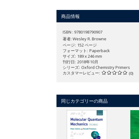
and updated to suit the needs of today
area is ideal for those wanting a pri
商品情報
applications throughout the texts show
The learning features provided, includ
ISBN : 9780198790907
promote understanding. Furthermore, f
著者:
Wesley R. Browne
understanding of these essential area
ページ
152 ページ
フォーマット
Paperback
This brand new addition to the series 
サイズ
189 x 246 mm
concepts with practical examples of ho
刊行日
2018年10月
シリーズ
Oxford Chemistry Primers
カスタマーレビュー
Online Resources:
(0)
The online resources that accompany E
For Students:
同じカテゴリーの商品
Multiple-choice questions for self-
​Online tutorials to explain difficul