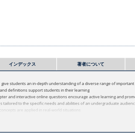
インデックス
著者について
 give students an in-depth understanding of a diverse range of important
nd definitions support students in their learning
apter and interactive online questions encourage active learning and pr
s tailored to the specific needs and abilities of an undergraduate audien
ncepts are applied in real-world situations
understand difficult concepts
 series, which provides focused introductions to a range of important to