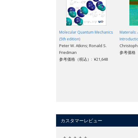
Molecular Quantum Mechanics
Materials:
(5th edition)
Introducti
Peter W. Atkins; Ronald S.
Christoph
Friedman
参考価格（税
参考価格（税込）: ¥21,648
カスタマーレビュー