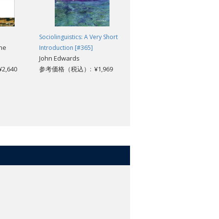
Sociolinguistics: A Very Short
Polarization: What Everyone
ane
Introduction [#365]
Needs to Know®
John Edwards
Nolan McCarty
,640
参考価格（税込）: ¥1,969
参考価格（税込）: ¥3,718