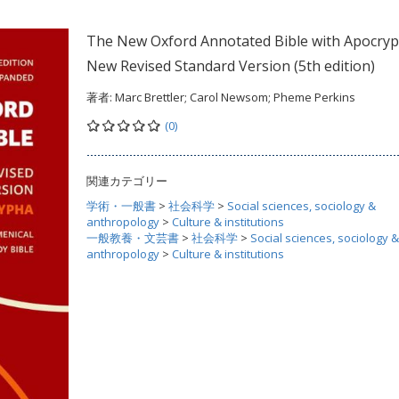
The New Oxford Annotated Bible with Apocryp
New Revised Standard Version (5th edition)
著者:
Marc Brettler; Carol Newsom; Pheme Perkins
(0)
関連カテゴリー
学術・一般書
>
社会科学
>
Social sciences, sociology &
anthropology
>
Culture & institutions
一般教養・文芸書
>
社会科学
>
Social sciences, sociology &
anthropology
>
Culture & institutions