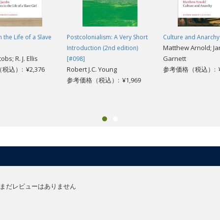
n the Life of a Slave
Postcolonialism: A Very Short
Culture and Anarchy
Matthew Arnold; J
Introduction (2nd edition)
obs; R. J. Ellis
Garnett
[#098]
込）: ¥2,376
Robert J.C. Young
参考価格（税込）: ¥2
参考価格（税込）: ¥1,969
まだレビューはありません