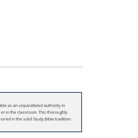
ble as an unparalleled authority in
 or in the classroom. This thoroughly
red in the solid Study Bible tradition.