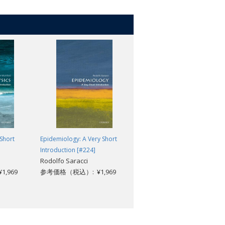
Short
Epidemiology: A Very Short
Anxiety: A Very Short
Introduction [#224]
Introduction [#318]
Rodolfo Saracci
Daniel Freeman; Jason
,969
参考価格（税込）: ¥1,969
Freeman
参考価格（税込）: ¥1,969