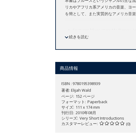
本書はブルースというジャンルの主な流
リカやアフリカ系アメリカの音楽、ヨー
を簡として、また実質的なアメリカ音楽
Features blues stars Ma Rainey, Jel
続きを読む
Memphis Jug Band, and Charlie Pa
Provides a concise history of a mu
Bestselling author of How the Beat
Praised as "suave, soulful, ebullient" 
商品情報
Review
), Elijah Wald is one of the lead
ISBN : 9780195398939
It is not an easy thing to pin down. A
著者:
Elijah Wald
food, you've damn sure got the blues." 
ページ
152 ページ
African "tonal and rhythmic approaches
フォーマット
Paperback
サイズ
111 x 174 mm
constantly evolving pop culture. He t
刊行日
2010年08月
W. C. Handy, who first popularized the
シリーズ
Very Short Introductions
Hendrix; identifies the impact of rural
カスタマーレビュー
(0)
development of both country music and
style of T-Bone Walker to the "down h