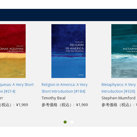
 to modern styles such as rap.
uinas: A Very Short
Religion in America: A Very
Metaphysics: A Very 
on [#214]
Short Introduction [#184]
Introduction [#326]
rr
Timothy Beal
Stephen Mumford
込）: ¥1,969
参考価格（税込）: ¥1,969
参考価格（税込）: ¥1