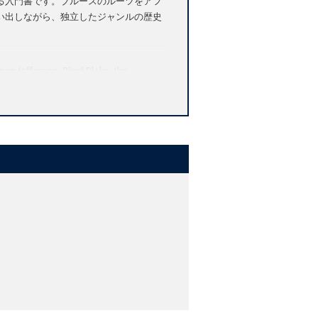
る入門書です。ブルースのルーツをアフ
い出しながら、独立したジャンルの歴史
。
mon Jefferson, Blind Blake, the
r music
er 10,000 copies to date
ed contrarian" (
New York Times Book
e at the heart of American culture.
ay your house rent and can't buy you no
as a set of practices reflecting West
 a broad musical tradition within a
d by such professional performers as
Smith through Bob Dylan and Jimi
res the role of blues in the
d 1950s, from the uptown West Coast
nt, touching on the effects of blues