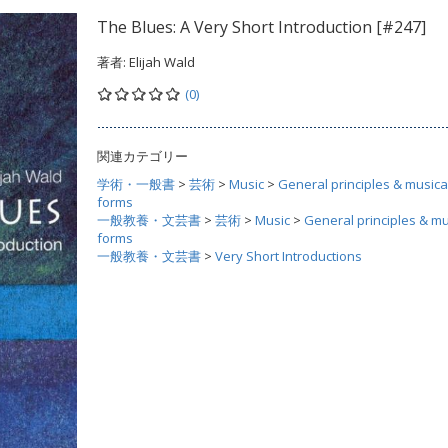
The Blues: A Very Short Introduction [#247]
著者:
Elijah Wald
(0)
関連カテゴリー
学術・一般書
>
芸術
>
Music
>
General principles & musica
forms
一般教養・文芸書
>
芸術
>
Music
>
General principles & mu
forms
一般教養・文芸書
>
Very Short Introductions