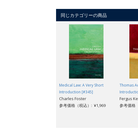
on American poetry, and its connection
同じカテゴリーの商品
Medical Law: A Very Short
Thomas Aq
Introduction [#345]
Introducti
Charles Foster
Fergus Ke
参考価格（税込）: ¥1,969
参考価格（税