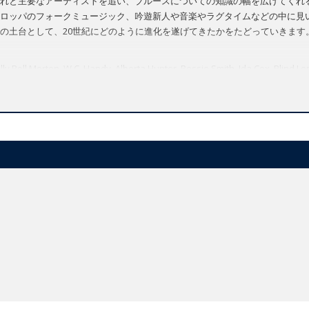
れと主要なアーティストを追い、ブルースについての知識の幅を広げてくれ
ロッパのフォークミュージック、吟遊新人や音楽やラグタイムなどの中に見
の土台として、20世紀にどのように進化を遂げてきたかをたどっていきます
ly Roll Morton, W.C. Handy, Alberta Hunter, Bessie Smith, Ida Cox, Blind Le
tton
sical genre that interests both jazz and folk fans, and students of popula
les Destroyed Rock n' Roll: published by OUP in June 2009 and has sold ov
(Tom Waits) and "a meticulous researcher, a graceful writer, and a committ
ing popular music critics of his generation. In
The Blues
, Wald surveys a genr
s Howlin' Wolf once described it, "When you ain't got no money and can't p
It has been defined by lyrical structure, or as a progression of chords, or 
," using a five-note "blues scale." Wald sees blues less as a style than as
races its roots in work and praise songs, and shows how it was transforme
 blues a century ago. He follows its evolution from Ma Rainey and Bessie 
 field recordings of Blind Lemon Jefferson, Charley Patton and others; explo
 jazz; and looks at the popular rhythm and blues trends of the 1940s an
ome" Chicago sound of Muddy Waters. Wald brings the story up to the prese