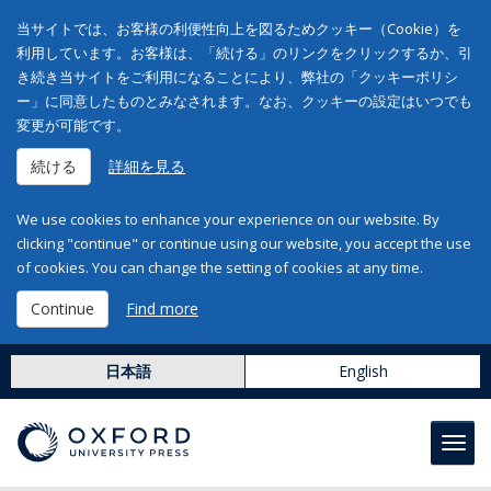
当サイトでは、お客様の利便性向上を図るためクッキー（Cookie）を
利用しています。お客様は、「続ける」のリンクをクリックするか、引
き続き当サイトをご利用になることにより、弊社の「クッキーポリシ
ー」に同意したものとみなされます。なお、クッキーの設定はいつでも
変更が可能です。
続ける
詳細を見る
We use cookies to enhance your experience on our website. By
clicking "continue" or continue using our website, you accept the use
of cookies. You can change the setting of cookies at any time.
Continue
Find more
日本語
English
Toggl
navig