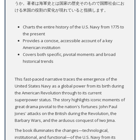
うか。著者は海軍史とは国家の歴史そのもので国際社会にお
ける米国の役割の変化が現れていると指摘します。
Charts the entire history of the U.S. Navy from 1775 to
the present
Provides a concise, accessible account of a key
American institution
Covers both specific, pivotal moments and broad
historical trends
This fast-paced narrative traces the emergence of the
United States Navy as a global power from its birth during
the American Revolution through to its current
superpower status. The story highlights iconic moments of
great drama pivotal to the nation's fortunes: John Paul
Jones' attacks on the British during the Revolution, the
Barbary Wars, and the arduous conquest of Iwo Jima.
The book illuminates the changes—technological,
institutional, and functional—of the U.S. Navy from its