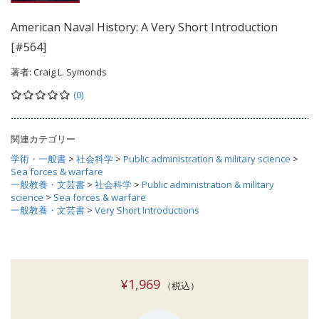
American Naval History: A Very Short Introduction
[#564]
著者:
Craig L. Symonds
(0)
関連カテゴリー
学術・一般書
>
社会科学
>
Public administration & military science
>
Sea forces & warfare
一般教養・文芸書
>
社会科学
>
Public administration & military
science
>
Sea forces & warfare
一般教養・文芸書
>
Very Short Introductions
¥1,969
（税込）