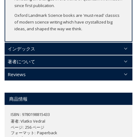
since first publication.
Oxford Landmark Science books are 'must-read' classics
of modern science writing which have crystallized big
ideas, and shaped the way we think.
インデックス
著者について
Reviews
商品情報
ISBN : 9780198815433
著者:
Vlatko Vedral
ページ
256 ページ
フォーマット
Paperback