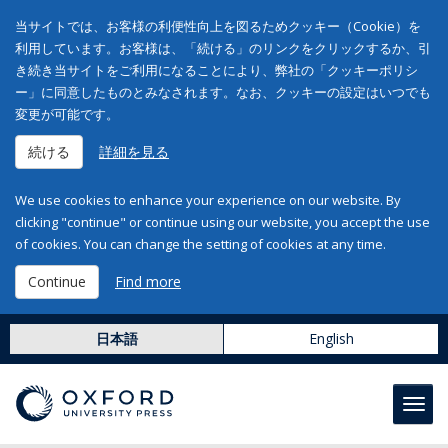
当サイトでは、お客様の利便性向上を図るためクッキー（Cookie）を
利用しています。お客様は、「続ける」のリンクをクリックするか、引
き続き当サイトをご利用になることにより、弊社の「クッキーポリシ
ー」に同意したものとみなされます。なお、クッキーの設定はいつでも
変更が可能です。
続ける
詳細を見る
We use cookies to enhance your experience on our website. By
clicking "continue" or continue using our website, you accept the use
of cookies. You can change the setting of cookies at any time.
Continue
Find more
日本語
English
Toggl
navig