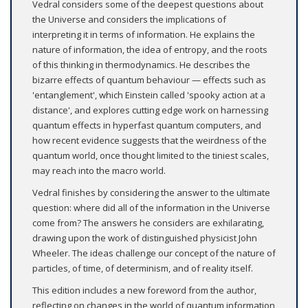
Vedral considers some of the deepest questions about
the Universe and considers the implications of
interpreting it in terms of information. He explains the
nature of information, the idea of entropy, and the roots
of this thinking in thermodynamics. He describes the
bizarre effects of quantum behaviour — effects such as
'entanglement', which Einstein called 'spooky action at a
distance', and explores cutting edge work on harnessing
quantum effects in hyperfast quantum computers, and
how recent evidence suggests that the weirdness of the
quantum world, once thought limited to the tiniest scales,
may reach into the macro world.
Vedral finishes by considering the answer to the ultimate
question: where did all of the information in the Universe
come from? The answers he considers are exhilarating,
drawing upon the work of distinguished physicist John
Wheeler. The ideas challenge our concept of the nature of
particles, of time, of determinism, and of reality itself.
This edition includes a new foreword from the author,
reflecting on changes in the world of quantum information