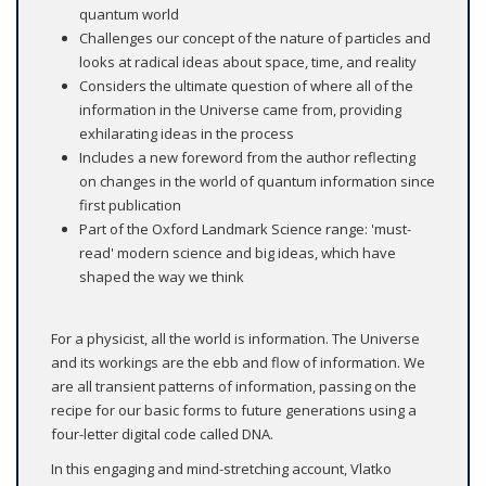
quantum world
Challenges our concept of the nature of particles and
looks at radical ideas about space, time, and reality
Considers the ultimate question of where all of the
information in the Universe came from, providing
exhilarating ideas in the process
Includes a new foreword from the author reflecting
on changes in the world of quantum information since
first publication
Part of the Oxford Landmark Science range: 'must-
read' modern science and big ideas, which have
shaped the way we think
For a physicist, all the world is information. The Universe
and its workings are the ebb and flow of information. We
are all transient patterns of information, passing on the
recipe for our basic forms to future generations using a
four-letter digital code called DNA.
In this engaging and mind-stretching account, Vlatko