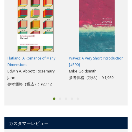
Flatland: A Romance of Many
Waves: A Very Short Introduction
Dimensions
[#590]
Edwin A. Abbott; Rosemary
Mike Goldsmith
Jann
参考価格（税込）: ¥1,969
参考価格（税込）: ¥2,112
カスタマーレビュー