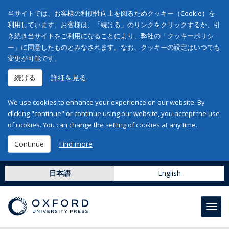
当サイトでは、お客様の利便性向上を図るためクッキー（Cookie）を
利用しています。お客様は、「続ける」のリンクをクリックするか、引
き続き当サイトをご利用になることにより、弊社の「クッキーポリシ
ー」に同意したものとみなされます。なお、クッキーの設定はいつでも
変更が可能です。
続ける
詳細を見る
We use cookies to enhance your experience on our website. By
clicking "continue" or continue using our website, you accept the use
of cookies. You can change the setting of cookies at any time.
Continue
Find more
日本語
English
Toggl
navig