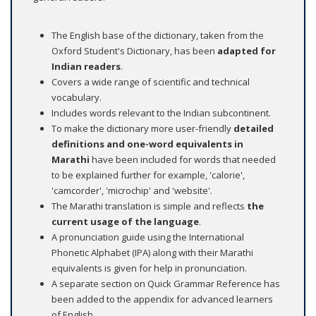
The English base of the dictionary, taken from the
Oxford Student's Dictionary, has been
adapted for
Indian readers
.
Covers a wide range of scientific and technical
vocabulary.
Includes words relevant to the Indian subcontinent.
To make the dictionary more user-friendly
detailed
definitions and one-word equivalents
in
Marathi
have been included for words that needed
to be explained further for example, 'calorie',
'camcorder', 'microchip' and 'website'.
The Marathi translation is simple and reflects
the
current usage of the language
.
A pronunciation guide using the International
Phonetic Alphabet (IPA) along with their Marathi
equivalents is given for help in pronunciation.
A separate section on Quick Grammar Reference has
been added to the appendix for advanced learners
of English.