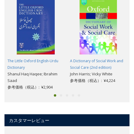
The Little Oxford English-Urdu
A Dictionary of Social Work and
Dictionary
Social Care (2nd edition)
Shanul Haq Haqee; Ibrahim
John Harris; Vicky White
Saad
参考価格（税込）: ¥4,224
参考価格（税込）: ¥2,904
カスタマーレビュー