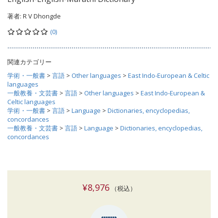
著者:
R V Dhongde
(0)
関連カテゴリー
学術・一般書
>
言語
>
Other languages
>
East Indo-European & Celtic
languages
一般教養・文芸書
>
言語
>
Other languages
>
East Indo-European &
Celtic languages
学術・一般書
>
言語
>
Language
>
Dictionaries, encyclopedias,
concordances
一般教養・文芸書
>
言語
>
Language
>
Dictionaries, encyclopedias,
concordances
¥8,976
（税込）