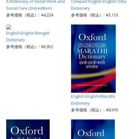
A Dictionary of Social Work and
Compact English-English Odia
Social Care (2nd edition)
Dictionary
参考価格（税込）: ¥4,224
参考価格（税込）: ¥3,113
English-English-Bengali
Dictionary
参考価格（税込）: ¥6,952
English-English-Marathi
Dictionary
参考価格（税込）: ¥8,976