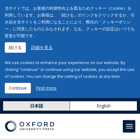
当サイトでは、お客様の利便性向上を図るためクッキー（Cookie）を
利用しています。お客様は、「続ける」のリンクをクリックするか、引
き続き当サイトをご利用になることにより、弊社の「クッキーポリシ
ー」に同意したものとみなされます。なお、クッキーの設定はいつでも
変更が可能です。
続ける
詳細を見る
We use cookies to enhance your experience on our website. By
clicking "continue" or continue using our website, you accept the use
of cookies. You can change the setting of cookies at any time.
Continue
Find more
日本語
English
Toggl
navig