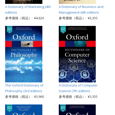
A Dictionary of Marketing (4th
A Dictionary of Business and
edition)
Management (6th edition)
参考価格（税込）: ¥4,620
参考価格（税込）: ¥3,355
The Oxford Dictionary of
A Dictionary of Computer
Philosophy (3rd edition)
Science (7th edition)
参考価格（税込）: ¥3,960
参考価格（税込）: ¥3,355