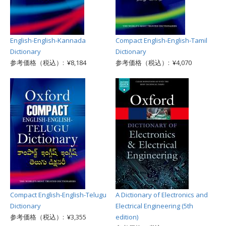
English-English-Kannada
Compact English-English-Tamil
Dictionary
Dictionary
参考価格（税込）: ¥8,184
参考価格（税込）: ¥4,070
Compact English-English-Telugu
A Dictionary of Electronics and
Dictionary
Electrical Engineering (5th
参考価格（税込）: ¥3,355
edition)