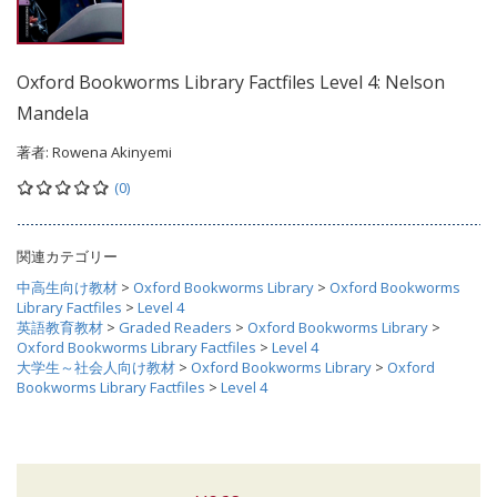
Oxford Bookworms Library Factfiles Level 4: Nelson
Mandela
著者:
Rowena Akinyemi
(0)
関連カテゴリー
中高生向け教材
>
Oxford Bookworms Library
>
Oxford Bookworms
Library Factfiles
>
Level 4
英語教育教材
>
Graded Readers
>
Oxford Bookworms Library
>
Oxford Bookworms Library Factfiles
>
Level 4
大学生～社会人向け教材
>
Oxford Bookworms Library
>
Oxford
Bookworms Library Factfiles
>
Level 4