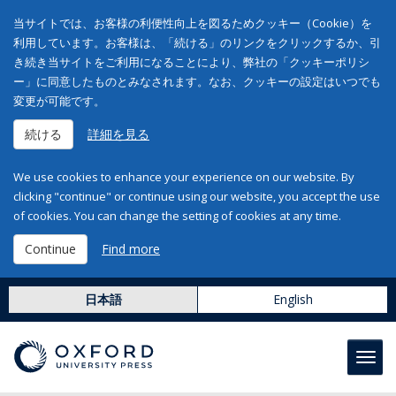
当サイトでは、お客様の利便性向上を図るためクッキー（Cookie）を
利用しています。お客様は、「続ける」のリンクをクリックするか、引
き続き当サイトをご利用になることにより、弊社の「クッキーポリシ
ー」に同意したものとみなされます。なお、クッキーの設定はいつでも
変更が可能です。
続ける
詳細を見る
We use cookies to enhance your experience on our website. By
clicking "continue" or continue using our website, you accept the use
of cookies. You can change the setting of cookies at any time.
Continue
Find more
日本語
English
Toggl
navig